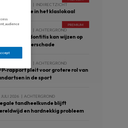
 AUGUSTUS 2026
INDIRECTZICHT
ebitscontrole in het klaslokaal
access
ent, audience
 AUGUSTUS 2026
ACHTERGROND
rnstige parodontitis kan wijzen op
eginnende nierschade
Accept
 AUGUSTUS 2026
ACHTERGROND
FP-rapport pleit voor grotere rol van
andartsen in de sport
 JULI 2026
ACHTERGROND
llegale tandheelkunde blijft
ereldwijd en hardnekkig probleem