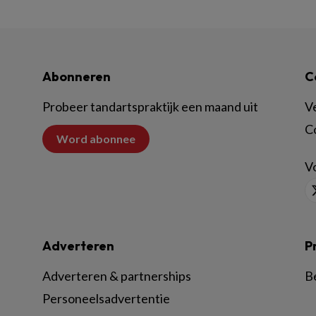
Abonneren
C
Probeer tandartspraktijk een maand uit
V
C
Word abonnee
Vo
Adverteren
P
Adverteren & partnerships
B
Personeelsadvertentie