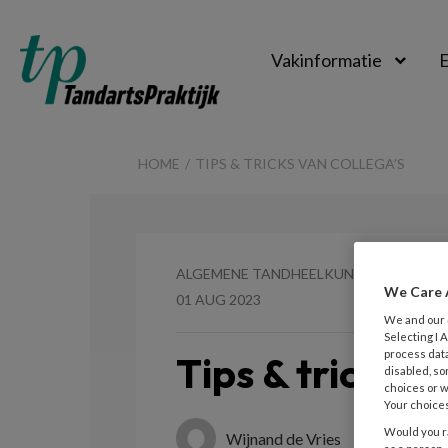
Vakinformatie
E
TandartsPraktijk
HOME
TIPS & TRICKS VAN COLLEGA’S
ALGEMENE TANDHEELKUNDE
We Care 
01 AUG 2023
We and our
Selecting I
process data
Tips & tricks v
disabled, so
choices or w
Your choices
Would you ra
Wijnand de Vries