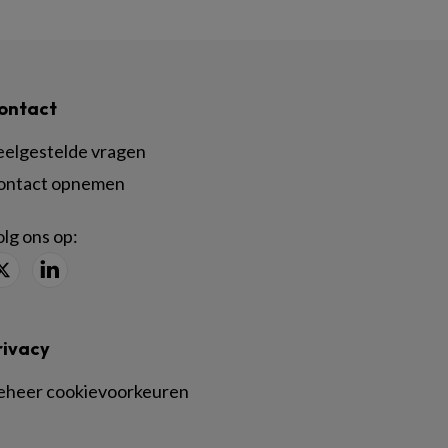
ontact
eelgestelde vragen
ontact opnemen
lg ons op:
rivacy
eheer cookievoorkeuren