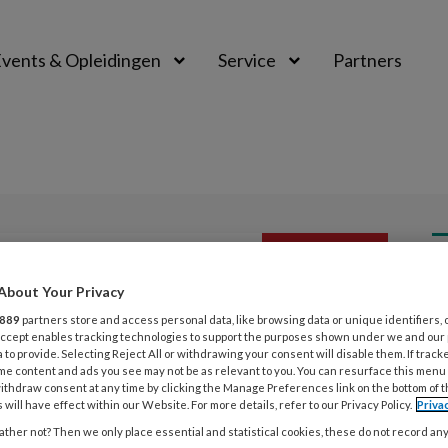
vents & Opleidingen
Service
Partners
PREMIUM
L
About Your Privacy
Opslaan
Reacties
Delen
0
889
partners store and access personal data, like browsing data or unique identifiers, 
 Accept enables tracking technologies to support the purposes shown under we and our
7
 to provide. Selecting Reject All or withdrawing your consent will disable them. If track
an collega’s
A
me content and ads you see may not be as relevant to you. You can resurface this menu
ithdraw consent at any time by clicking the Manage Preferences link on the bottom of 
m
 will have effect within our Website. For more details, refer to our Privacy Policy.
Priva
ther not? Then we only place essential and statistical cookies, these do not record an
Joost Roeters