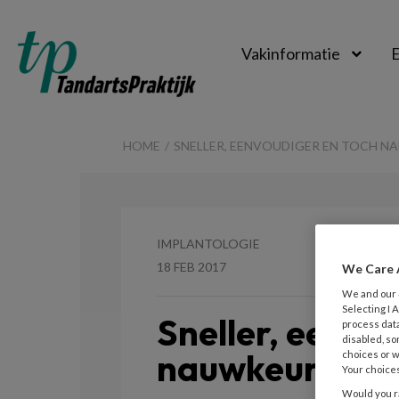
Vakinformatie
E
TandartsPraktijk
HOME
SNELLER, EENVOUDIGER EN TOCH N
IMPLANTOLOGIE
18 FEB 2017
We Care 
We and our
Selecting I
Sneller, eenvo
process data
disabled, so
nauwkeurig!
choices or w
Your choices
Would you ra