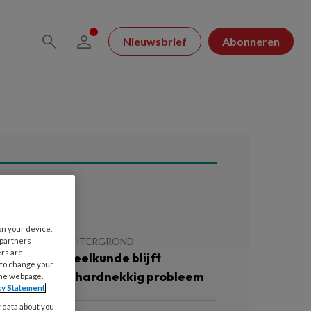
Nieuwsbrief
Abonneren
ees ook
on your device.
 JULI 2026
ACHTERGROND
 partners
ers are
llegale tandheelkunde blijft
 to change your
ereldwijd en hardnekkig probleem
the webpage.
cy Statement
y data about you