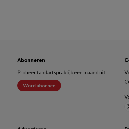
Abonneren
C
Probeer tandartspraktijk een maand uit
V
C
Word abonnee
Vo