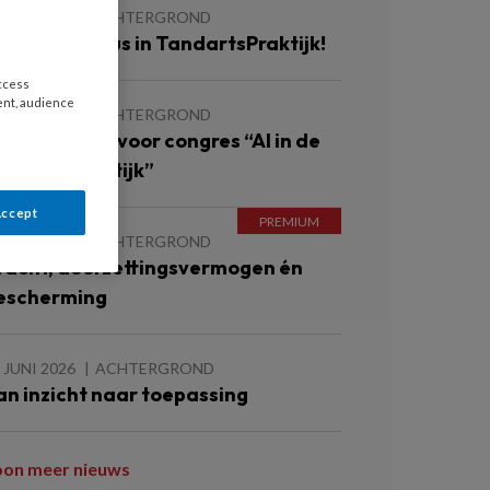
 JULI 2026
ACHTERGROND
eel jouw casus in TandartsPraktijk!
access
ent, audience
 JULI 2026
ACHTERGROND
hrijf je nu in voor congres “AI in de
andartspraktijk”
Accept
 JULI 2026
ACHTERGROND
racht, doorzettingsvermogen én
escherming
 JUNI 2026
ACHTERGROND
an inzicht naar toepassing
oon meer nieuws