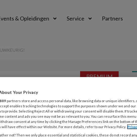
vents & Opleidingen
Service
Partners
AUWKEURIG!
PREMIUM
L
Opslaan
Reacties
Delen
0
About Your Privacy
889
partners store and access personal data, like browsing data or unique identifiers, 
31
 Accept enables tracking technologies to support the purposes shown under we and our
udiger en toch
 to provide. Selecting Reject All or withdrawing your consent will disable them. If track
I
me content and ads you see may not be as relevant to you. You can resurface this menu
w
ithdraw consent at any time by clicking the Manage Preferences link on the bottom of 
 will have effect within our Website. For more details, refer to our Privacy Policy.
Priva
ther not? Then we only place essential and statistical cookies, these do not record an