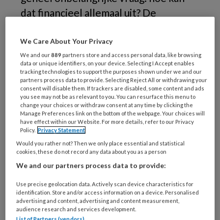
dat financieel allemaal uit? De
overheid laat protocollen en
voorschriften maken over
We Care About Your Privacy
bedrijfsvoering en hygiëne. Maar niet
We and our
889
partners store and access personal data, like browsing
data or unique identifiers, on your device. Selecting I Accept enables
over kwaliteit. De overheid perst
tracking technologies to support the purposes shown under we and our
partners process data to provide. Selecting Reject All or withdrawing your
tandartsen in een keurslijf waarbij
consent will disable them. If trackers are disabled, some content and ads
you see may not be as relevant to you. You can resurface this menu to
geprobeerd wordt tandartsen met
change your choices or withdraw consent at any time by clicking the
minimale inspanning - en met minimale
Manage Preferences link on the bottom of the webpage. Your choices will
have effect within our Website. For more details, refer to our Privacy
kosten - nog net acceptabele kwaliteit
Policy.
Privacy Statement
te leveren. Rik vraagt zich af of dit een
Would you rather not? Then we only place essential and statistical
cookies, these do not record any data about you as a person
werkbare situatie is.
We and our partners process data to provide:
Use precise geolocation data. Actively scan device characteristics for
identification. Store and/or access information on a device. Personalised
advertising and content, advertising and content measurement,
PREMIUM
audience research and services development.
List of Partners (vendors)