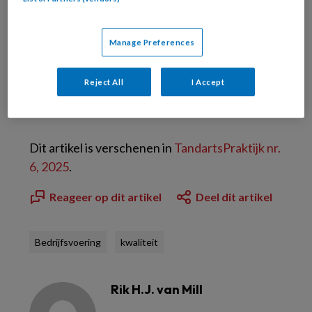
Manage Preferences
Bekijk de mogelijkheden
Reject All
I Accept
Al abonnee?
Log dan in
Dit artikel is verschenen in
TandartsPraktijk nr.
6, 2025
.
Reageer op dit artikel
Deel dit artikel
Bedrijfsvoering
kwaliteit
Rik H.J. van Mill