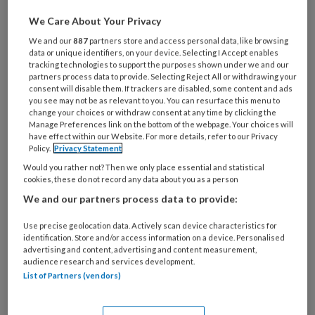
producten die u onder de aandacht
We Care About Your Privacy
wilt brengen, mail dan naar:
We and our
887
partners store and access personal data, like browsing
data or unique identifiers, on your device. Selecting I Accept enables
tandartspraktijk@bsl.nl
tracking technologies to support the purposes shown under we and our
partners process data to provide. Selecting Reject All or withdrawing your
consent will disable them. If trackers are disabled, some content and ads
you see may not be as relevant to you. You can resurface this menu to
change your choices or withdraw consent at any time by clicking the
PREMIUM
Manage Preferences link on the bottom of the webpage. Your choices will
have effect within our Website. For more details, refer to our Privacy
Policy.
Privacy Statement
Would you rather not? Then we only place essential and statistical
cookies, these do not record any data about you as a person
We and our partners process data to provide:
Bekijk de mogelijkheden
Use precise geolocation data. Actively scan device characteristics for
Al abonnee?
Log dan in
identification. Store and/or access information on a device. Personalised
advertising and content, advertising and content measurement,
audience research and services development.
List of Partners (vendors)
Dit artikel is verschenen in
TandartsPraktijk nr.
5, 2025
.