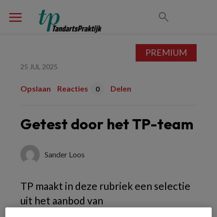
PREMIUM
25 JUL 2025
Opslaan
Reacties
Delen
0
Getest door het TP-team
Sander Loos
TP maakt in deze rubriek een selectie
uit het aanbod van
productintroducties. Heeft u nieuwe