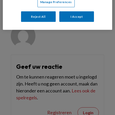
Manage Preferences
Reageer op dit artikel
Deel dit artikel
Reject All
I Accept
Sander Loos
Geef uw reactie
Om te kunnen reageren moet u ingelogd
zijn. Heeft u nog geen account, maak dan
hieronder een account aan.
Lees ook de
spelregels
.
Registreren
Login