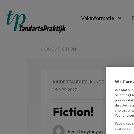
Vakinformatie
E
TandartsPraktijk
HOME
FICTION!
We Care 
KINDERTANDHEELKUNDE
14 APR 2020
We and our
Selecting I
process data
disabled, so
Fiction!
choices or w
Your choices
Would you ra
as a person
René Gruythuysen