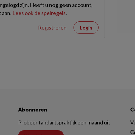
gelogd zijn. Heeft u nog geen account,
 aan.
Lees ook de spelregels
.
Registreren
Login
Abonneren
C
Probeer tandartspraktijk een maand uit
V
C