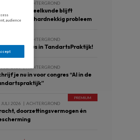
 JULI 2026
ACHTERGROND
llegale tandheelkunde blijft
access
ereldwijd en hardnekkig probleem
ent, audience
 JULI 2026
ACHTERGROND
eel jouw casus in TandartsPraktijk!
Accept
 JULI 2026
ACHTERGROND
hrijf je nu in voor congres “AI in de
andartspraktijk”
 JULI 2026
ACHTERGROND
racht, doorzettingsvermogen én
escherming