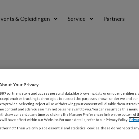
vents & Opleidingen
Service
Partners
PREMIUM
About Your Privacy
L
Opslaan
Reacties
Delen
0
887
partners store and access personal data, like browsing data or unique identifiers, 
 Accept enables tracking technologies to support the purposes shown under we and our
 to provide. Selecting Reject All or withdrawing your consent will disable them. If track
me content and ads you see may not be as relevant to you. You can resurface this menu
5
ithdraw consent at any time by clicking the Manage Preferences link on the bottom of 
 will have effect within our Website. For more details, refer to our Privacy Policy.
Priva
G
ther not? Then we only place essential and statistical cookies, these do not record an