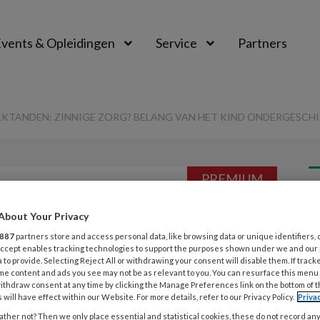
vents & Opleidingen
Service
Partners
KTANDEN: ZINNIGE ZORG? BELANG VAN HET KIND ONDERGESCHIK
PREMIUM
L
Opslaan
Reacties
Delen
0
About Your Privacy
887
partners store and access personal data, like browsing data or unique identifiers, 
 Accept enables tracking technologies to support the purposes shown under we and our
stauratie van
 to provide. Selecting Reject All or withdrawing your consent will disable them. If track
5
me content and ads you see may not be as relevant to you. You can resurface this menu
G
nnige zorg?
ithdraw consent at any time by clicking the Manage Preferences link on the bottom of 
 will have effect within our Website. For more details, refer to our Privacy Policy.
Priva
ther not? Then we only place essential and statistical cookies, these do not record an