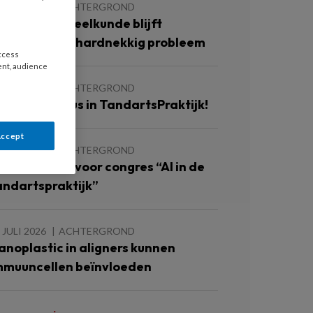
 JULI 2026
ACHTERGROND
llegale tandheelkunde blijft
ereldwijd en hardnekkig probleem
access
ent, audience
 JULI 2026
ACHTERGROND
eel jouw casus in TandartsPraktijk!
Accept
 JULI 2026
ACHTERGROND
hrijf je nu in voor congres “AI in de
andartspraktijk”
 JULI 2026
ACHTERGROND
anoplastic in aligners kunnen
mmuuncellen beïnvloeden