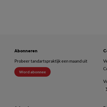
Abonneren
C
Probeer tandartspraktijk een maand uit
V
C
Word abonnee
Vo