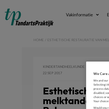
Vakinformatie
E
TandartsPraktijk
HOME
ESTHETISCHE RESTAURATIE VAN MEL
KINDERTANDHEELKUNDE
22 SEP 2017
We Care 
We and our
Selecting I
Esthetische re
process data
disabled, so
melktanden: zi
choices or w
Your choices
Would you ra