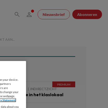
Nieuwsbrief
Abonneren
T AAN...
ees ook
on your device.
 partners
ers are
 AUGUSTUS 2026
INDIRECTZICHT
 to change your
ebitscontrole in het klaslokaal
the webpage.
cy Statement
y data about you