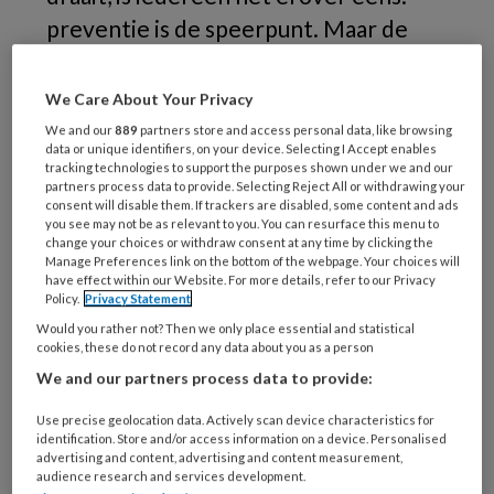
preventie is de speerpunt. Maar de
praktijk is anders. In Nederland werd
volgens Vektis in 2014 4891 keer de
We Care About Your Privacy
prestatiecode A20 (algehele
We and our
889
partners store and access personal data, like browsing
data or unique identifiers, on your device. Selecting I Accept enables
anesthesie) gedeclareerd voor
tracking technologies to support the purposes shown under we and our
partners process data to provide. Selecting Reject All or withdrawing your
kinderen tussen de 0 en 18 jaar. In dat
consent will disable them. If trackers are disabled, some content and ads
jaar waren de kosten per prestatie
you see may not be as relevant to you. You can resurface this menu to
change your choices or withdraw consent at any time by clicking the
voor A20 bij kinderen gemiddeld € 688
Manage Preferences link on the bottom of the webpage. Your choices will
have effect within our Website. For more details, refer to our Privacy
(exclusief de kosten voor de
Policy.
Privacy Statement
mondzorg!). Dat komt neer op een
Would you rather not? Then we only place essential and statistical
cookies, these do not record any data about you as a person
gemiddelde behandelduur van meer
We and our partners process data to provide:
dan anderhalf uur. Je vraagt je af hoe
dat kan als preventie het hoofddoel is.
Use precise geolocation data. Actively scan device characteristics for
identification. Store and/or access information on a device. Personalised
Er zijn immers mogelijkheden te over
advertising and content, advertising and content measurement,
audience research and services development.
om narcosebehandeling te vermijden,