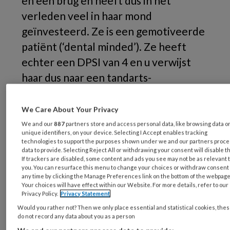
en een brug en heeft dus in het
verleden veel in haar mond
geïnvesteerd. Ze is een gemotiveerde
patiënt (‘dental minded’). Ze heeft
echter een DPSI van 4 en u verwijst
haar dus naar een tandarts-
parodontoloog.
We Care About Your Privacy
Zes jaar later resteert helaas een
We and our
887
partners store and access personal data, like browsing data o
furcatieprobleem aan de 17 en toont de 15 op
unique identifiers, on your device. Selecting I Accept enables tracking
technologies to support the purposes shown under we and our partners proc
een door de parodontoloog gemaakte solo-
data to provide. Selecting Reject All or withdrawing your consent will disable t
opname een angulair defect (afbeelding
1
,
2
,
3
If trackers are disabled, some content and ads you see may not be as relevant 
you. You can resurface this menu to change your choices or withdraw consent 
en
4
). Mesiaal van de 15 is namelijk een
any time by clicking the Manage Preferences link on the bottom of the webpage
persisterende pocket aanwezig van 9 mm.
Your choices will have effect within our Website. For more details, refer to our
Privacy Policy.
Privacy Statement
Would you rather not? Then we only place essential and statistical cookies, the
Ze is wel steeds voor controle geweest, maar
do not record any data about you as a person
de parodontale zorg is geheel aan de