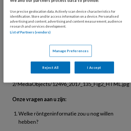
We and our partners process data to provide:
parodontoloog overgelaten. Volgens de
Use precise geolocation data. Actively scan device characteristics for
parodontoloog is de 15 verloren en heeft de 17
identification. Store and/or access information on a device. Personalised
vanwege de vanaf mesiaal naar distaal
advertising and content, advertising and content measurement, audience
research and services development.
doorgankelijke furcatie nog steeds een
List of Partners (vendors)
parodontaal probleem. De patiënt wil een
vaste voorziening.
Manage Preferences
Reject All
I Accept
Onze vragen aan u zijn:
Welke röntgeninformatie zou u nog willen
hebben?