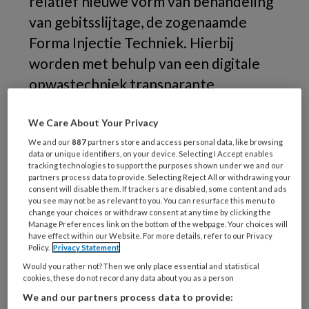
relatief nieuwe vorm van behandeling
van gebitsslijtage, de zogenaamde
Forma Injectie Techniek. Hierbij
worden met behulp van een digitale
opwastechniek transparante
siliconenmallen vervaardigd om tot
een snelle doelmatige en redelijk
We Care About Your Privacy
eenvoudige manier tot een herstel van
We and our
887
partners store and access personal data, like browsing
data or unique identifiers, on your device. Selecting I Accept enables
anatomie te komen.
tracking technologies to support the purposes shown under we and our
partners process data to provide. Selecting Reject All or withdrawing your
consent will disable them. If trackers are disabled, some content and ads
you see may not be as relevant to you. You can resurface this menu to
change your choices or withdraw consent at any time by clicking the
Manage Preferences link on the bottom of the webpage. Your choices will
PREMIUM
have effect within our Website. For more details, refer to our Privacy
Policy.
Privacy Statement
Wilt u dit artikel lezen?
Would you rather not? Then we only place essential and statistical
cookies, these do not record any data about you as a person
We and our partners process data to provide: