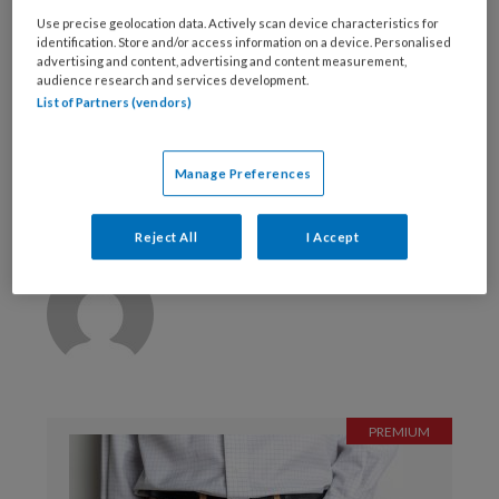
Use precise geolocation data. Actively scan device characteristics for
Bekijk de mogelijkheden
identification. Store and/or access information on a device. Personalised
advertising and content, advertising and content measurement,
audience research and services development.
Al abonnee?
Log dan in
List of Partners (vendors)
Manage Preferences
Reageer op dit artikel
Deel dit artikel
Reject All
I Accept
Diederik Wieman