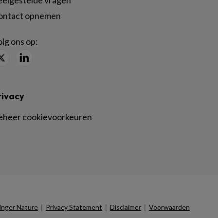
eelgestelde vragen
ontact opnemen
lg ons op:
rivacy
eheer cookievoorkeuren
|
|
|
inger Nature
Privacy Statement
Disclaimer
Voorwaarden