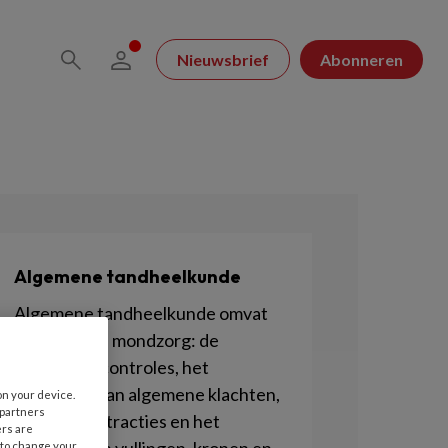
Nieuwsbrief
Abonneren
Algemene tandheelkunde
Algemene tandheelkunde omvat
de reguliere mondzorg: de
periodieke controles, het
verhelpen van algemene klachten,
on your device.
 partners
maar ook extracties en het
ers are
 to change your