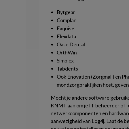
Bytgear
Complan
Exquise
Flexdata
Oase Dental
OrthWin
Simplex
Tabdents
Ook Enovation (Zorgmail) en Pha
mondzorgpraktijken host, geven 
Mocht je andere software gebruike
KNMT aan om je IT-beheerder of -d
netwerkcomponenten en hardware i
aanwezigheid van Log4j. Laat de b
de systemen installeren en vraag d