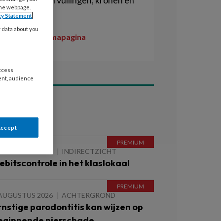
plaatsen van vullingen, kronen en
the webpage.
bruggen.
cy Statement
y data about you
Naar de themapagina
access
ent, audience
ees ook
Accept
 AUGUSTUS 2026
INDIRECTZICHT
ebitscontrole in het klaslokaal
 AUGUSTUS 2026
ACHTERGROND
rnstige parodontitis kan wijzen op
eginnende nierschade