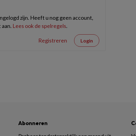
gelogd zijn. Heeft u nog geen account,
 aan.
Lees ook de spelregels
.
Registreren
Login
Abonneren
C