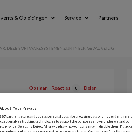
vents & Opleidingen
Service
Partners
: DEZE SOFTWARESYSTEMEN ZIJN IN ELK GEVAL VEILIG
Opslaan
Reacties
Delen
0
ackgevaar: deze
About Your Privacy
887
partners store and access personal data, like browsing data or unique identifiers, 
en zijn in elk
 Accept enables tracking technologies to support the purposes shown under we and our
 to provide. Selecting Reject All or withdrawing your consent will disable them. If track
me content and ads you see may not be as relevant to you. You can resurface this menu