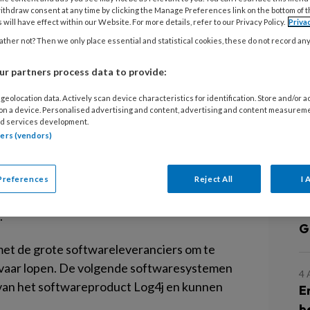
ithdraw consent at any time by clicking the Manage Preferences link on the bottom of 
 will have effect within our Website. For more details, refer to our Privacy Policy.
Priva
ther not? Then we only place essential and statistical cookies, these do not record an
r partners process data to provide:
ragen gerezen over het gebruik van
geolocation data. Actively scan device characteristics for identification. Store and/or 
ebruikers van dit product lopen het
 on a device. Personalised advertising and content, advertising and content measurem
 KNMT zette op een rijtje welke
d services development.
tners (vendors)
nen worden gebruikt.
L
eel gebruikt wordt in webapplicaties en
Preferences
Reject All
I 
 KNMT.
Er zit een lek in het product dat
5
.
G
t de grote softwareleveranciers om te
vaar lopen. De volgende softwaresystemen
4
 van het softwareproduct Log4j en kunnen
E
b