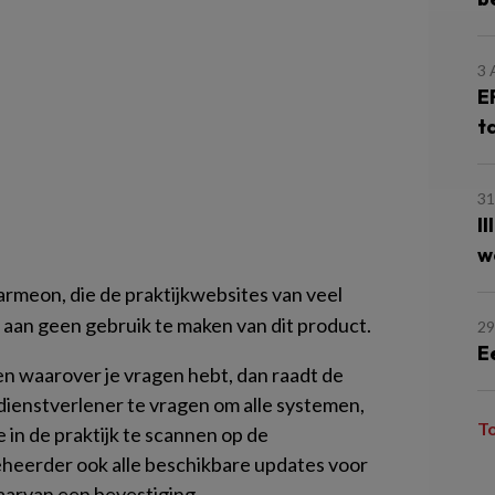
3
E
t
31
I
w
rmeon, die de praktijkwebsites van veel
aan geen gebruik te maken van dit product.
29
E
n waarover je vragen hebt, dan raadt de
ienstverlener te vragen om alle systemen,
T
n de praktijk te scannen op de
eheerder ook alle beschikbare updates voor
aarvan een bevestiging.