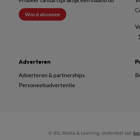
Probeer tandartspraktijk een maand uit
V
C
Word abonnee
Vo
Adverteren
P
Adverteren & partnerships
B
Personeelsadvertentie
© BSL Media & Learning, onderdeel van
Spr