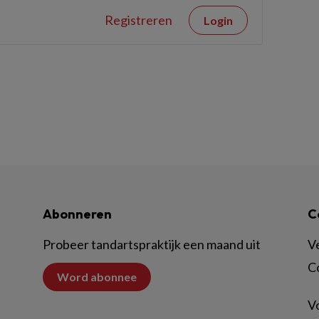
Registreren
Login
Abonneren
C
Probeer tandartspraktijk een maand uit
V
C
Word abonnee
Vo