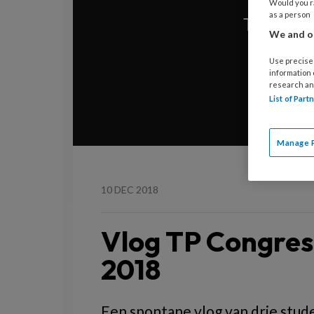
Would you ra
as a person
We and ou
Use precise 
information
research an
List of Par
Manage 
10 DEC 2018
Vlog TP Congres 
2018
Een spontane vlog van drie stu