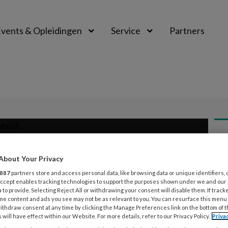
vents & Opleidingen
Service
Partners
exist.
TP
De 
About Your Privacy
1445%20width=640%20height=360%20frameborder=0%20web
ges
887
partners store and access personal data, like browsing data or unique identifiers, 
 Accept enables tracking technologies to support the purposes shown under we and our
red
 to provide. Selecting Reject All or withdrawing your consent will disable them. If track
het
me content and ads you see may not be as relevant to you. You can resurface this menu
ithdraw consent at any time by clicking the Manage Preferences link on the bottom of 
 will have effect within our Website. For more details, refer to our Privacy Policy.
Priva