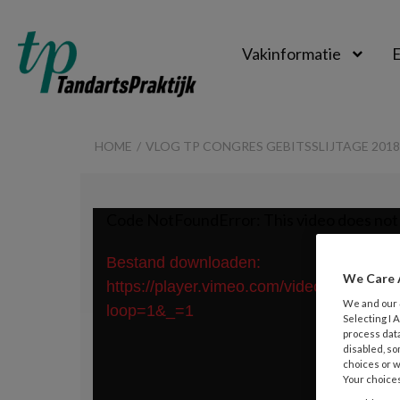
Vakinformatie
E
TandartsPraktijk
HOME
VLOG TP CONGRES GEBITSSLIJTAGE 2018
Videospeler
Code NotFoundError: This video does not 
Bestand downloaden:
We Care 
https://player.vimeo.com/video/30612
We and our
loop=1&_=1
Selecting I
process data
disabled, so
choices or w
Your choices