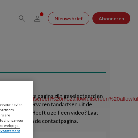
Nieuwsbrief
Abonneren
 Video
video’s op deze pagina zijn geselecteerd en
kitallowfullscreen%20mozallowfullscreen%20allowful
creend door ervaren tandartsen uit de
on your device.
 partners
actie van TP. Heeft u zelf een video? Laat
ers are
 ons weten via de contactpagina.
 to change your
the webpage.
cy Statement