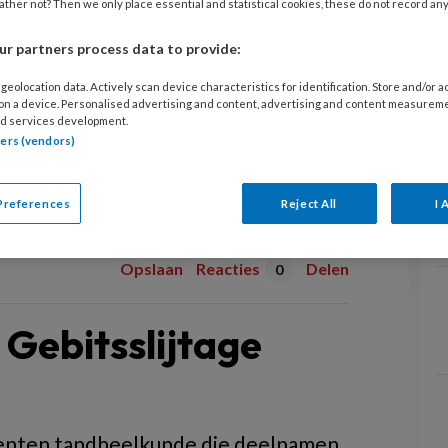
ther not? Then we only place essential and statistical cookies, these do not record an
r partners process data to provide:
geolocation data. Actively scan device characteristics for identification. Store and/or 
 on a device. Personalised advertising and content, advertising and content measurem
d services development.
tners (vendors)
Preferences
Reject All
I 
Opslaan
Reacties
Delen
0
Gebitsslijtage
denten tandheelkunde die deelnamen