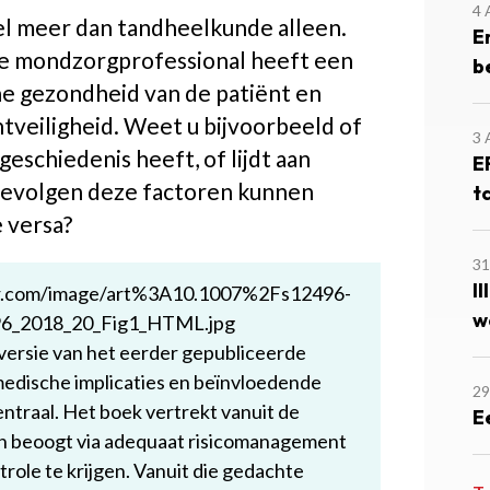
4
l meer dan tandheelkunde alleen.
E
 mondzorgprofessional heeft een
b
ne gezondheid van de patiënt en
tveiligheid. Weet u bijvoorbeeld of
3
eschiedenis heeft, of lijdt aan
E
 gevolgen deze factoren kunnen
t
 versa?
31
I
w
 versie van het eerder gepubliceerde
edische implicaties en beïnvloedende
29
traal. Het boek vertrekt vanuit de
E
 en beoogt via adequaat risicomanagement
trole te krijgen. Vanuit die gedachte