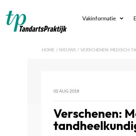
Vakinformatie
E
TandartsPraktijk
HOME
NIEUWS
VERSCHENEN: MEDISCH-T
02 AUG 2018
Verschenen: M
tandheelkund