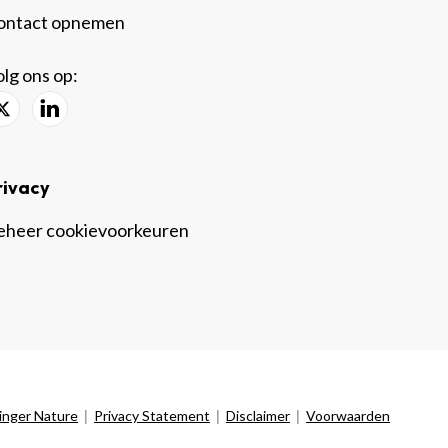
ontact opnemen
lg ons op:
rivacy
eheer cookievoorkeuren
|
|
|
inger Nature
Privacy Statement
Disclaimer
Voorwaarden