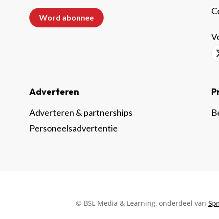
C
Word abonnee
Vo
Adverteren
P
Adverteren & partnerships
B
Personeelsadvertentie
© BSL Media & Learning, onderdeel van
Spr