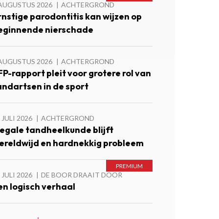
 AUGUSTUS 2026
ACHTERGROND
rnstige parodontitis kan wijzen op
eginnende nierschade
 AUGUSTUS 2026
ACHTERGROND
FP-rapport pleit voor grotere rol van
andartsen in de sport
 JULI 2026
ACHTERGROND
llegale tandheelkunde blijft
ereldwijd en hardnekkig probleem
 JULI 2026
DE BOOR DRAAIT DOOR
en logisch verhaal