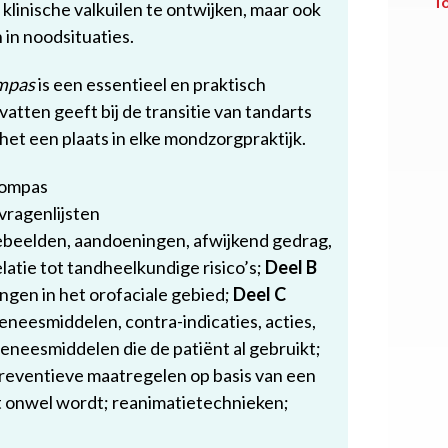
T
linische valkuilen te ontwijken, maar ook
 in noodsituaties.
mpas
is een essentieel en praktisch
atten geeft bij de transitie van tandarts
et een plaats in elke mondzorgpraktijk.
kompas
ragenlijsten
beelden, aandoeningen, afwijkend gedrag,
latie tot tandheelkundige risico’s;
Deel B
gen in het orofaciale gebied;
Deel C
eneesmiddelen, contra-indicaties, acties,
geneesmiddelen die de patiënt al gebruikt;
reventieve maatregelen op basis van een
t onwel wordt; reanimatietechnieken;