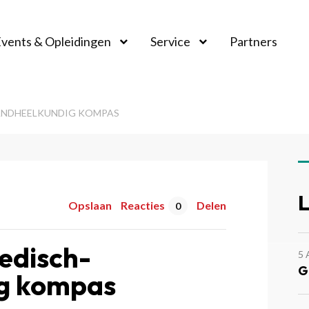
vents & Opleidingen
Service
Partners
ANDHEELKUNDIG KOMPAS
L
Opslaan
Reacties
Delen
0
edisch-
5
G
ig kompas