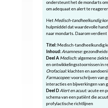
ondersteunt het de mondarts om k
om adequaat en alert te reageren
Het
Medisch-tandheelkundig ko
hulpmiddel dat waardevolle handv
naar mondarts. Daarom verdient h
Titel:
Medisch-tandheelkundig 
Inhoud:
Anamnese:
gezondheidsv
Deel A
Medisch:
algemene ziekte
en ontwikkelingsstoornissen in re
Orofaciaal:
klachten en aandoenin
Farmacopee:
voorschrijven van g
interacties en bijwerkingen van 
Deel D
Alert en acuut:
acute en p
schema van een patiënt die acuu
profylactische richtlijnen