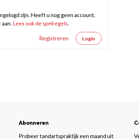
gelogd zijn. Heeft u nog geen account,
 aan.
Lees ook de spelregels
.
Registreren
Login
Abonneren
C
Probeer tandartspraktijk een maand uit
V