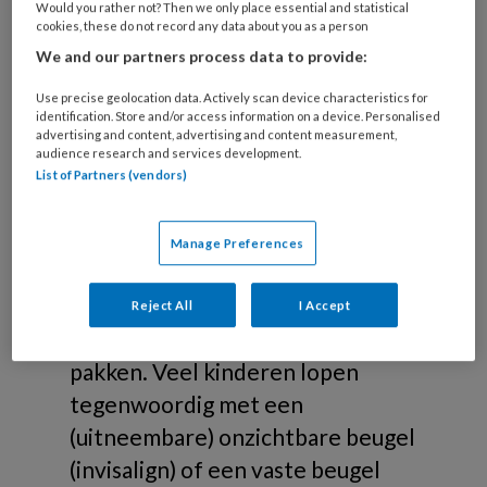
Verbetering occlusie en
Would you rather not? Then we only place essential and statistical
cookies, these do not record any data about you as a person
esthetiek
We and our partners process data to provide:
De orthodontist is de tandarts-
Use precise geolocation data. Actively scan device characteristics for
specialist voor scheve tanden en
identification. Store and/or access information on a device. Personalised
advertising and content, advertising and content measurement,
kiezen. Hij begeleidt de groei en
audience research and services development.
ontwikkeling van de kaak en
List of Partners (vendors)
tanden (gebitsregulatie). Veel
kinderen zijn onder behandeling
Manage Preferences
bij een orthodontist om
gebitsproblemen al in een zo
Reject All
I Accept
vroeg mogelijk stadium aan te
pakken. Veel kinderen lopen
tegenwoordig met een
(uitneembare) onzichtbare beugel
(invisalign) of een vaste beugel