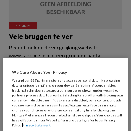
Vele bruggen te ver
Recent meldde de vergelijkingswebsite
www.tandarts.nl dat een groeiend aantal
tandartsen nieuwe patiënten aanneemt. Reden:
daling van de tarieven, te compenseren door
We Care About Your Privacy
meer omzet te genereren.
We and our
887
partners store and access personal data, like browsing
data or unique identifiers, on your device. Selecting I Accept enables
tracking technologies to support the purposes shown under we and our
partners process data to provide. Selecting Reject All or withdrawing your
consent will disable them. If trackers are disabled, some content and ads
you see may not be as relevant to you. You can resurface this menu to
change your choices or withdraw consent at any time by clicking the
Over orthodontie
Manage Preferences link on the bottom of the webpage. Your choices will
have effect within our Website. For more details, refer to our Privacy
Policy.
Privacy Statement