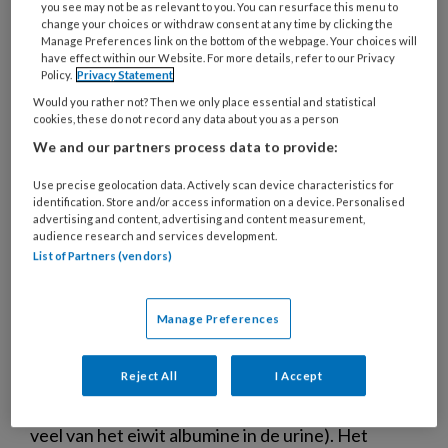
you see may not be as relevant to you. You can resurface this menu to
change your choices or withdraw consent at any time by clicking the
Manage Preferences link on the bottom of the webpage. Your choices will
have effect within our Website. For more details, refer to our Privacy
Policy.
Privacy Statement
Would you rather not? Then we only place essential and statistical
cookies, these do not record any data about you as a person
We and our partners process data to provide:
Use precise geolocation data. Actively scan device characteristics for
identification. Store and/or access information on a device. Personalised
advertising and content, advertising and content measurement,
audience research and services development.
List of Partners (vendors)
Ernstige parodontitis kan wijzen
op beginnende nierschade
Manage Preferences
Duitse onderzoekers hebben een opvallend
Reject All
I Accept
verband gevonden tussen ernstige parodontitis,
een verminderde nierfunctie en albuminurie (te
veel van het eiwit albumine in de urine). Het