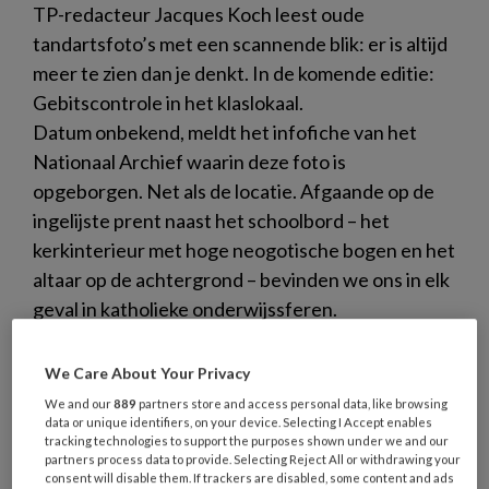
TP-redacteur Jacques Koch leest oude
tandartsfoto’s met een scannende blik: er is altijd
meer te zien dan je denkt. In de komende editie:
Gebitscontrole in het klaslokaal.
Datum onbekend, meldt het infofiche van het
Nationaal Archief waarin deze foto is
opgeborgen. Net als de locatie. Afgaande op de
ingelijste prent naast het schoolbord – het
kerkinterieur met hoge neogotische bogen en het
altaar op de achtergrond – bevinden we ons in elk
geval in katholieke onderwijssferen.
We Care About Your Privacy
We and our
889
partners store and access personal data, like browsing
data or unique identifiers, on your device. Selecting I Accept enables
4 AUGUSTUS 2026
ACHTERGROND
tracking technologies to support the purposes shown under we and our
partners process data to provide. Selecting Reject All or withdrawing your
PARODONTOLOGIE
consent will disable them. If trackers are disabled, some content and ads