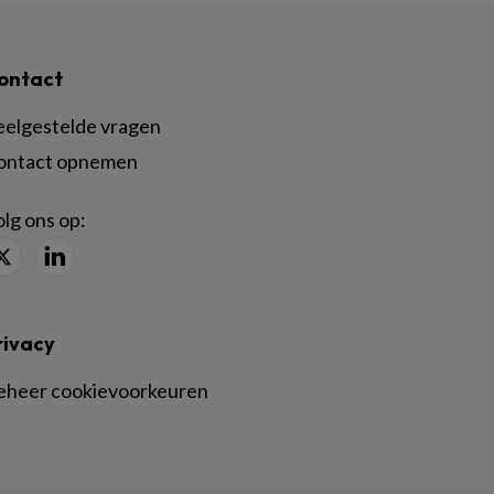
ontact
eelgestelde vragen
ontact opnemen
lg ons op:
rivacy
eheer cookievoorkeuren