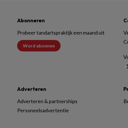
Abonneren
C
Probeer tandartspraktijk een maand uit
V
C
Word abonnee
Vo
Adverteren
P
Adverteren & partnerships
B
Personeelsadvertentie