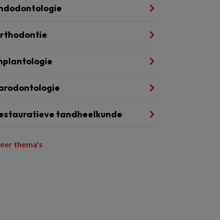
ndodontologie
rthodontie
mplantologie
arodontologie
estauratieve tandheelkunde
eer thema's