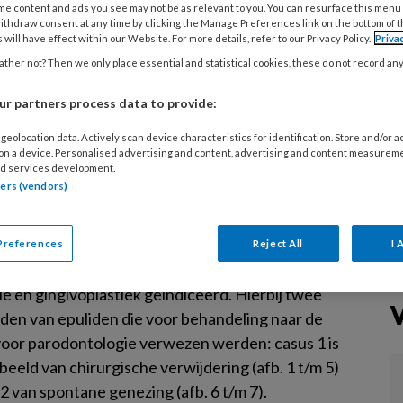
me content and ads you see may not be as relevant to you. You can resurface this menu
evolgd, zowel voor als na de extractie van de
ithdraw consent at any time by clicking the Manage Preferences link on the bottom of 
 will have effect within our Website. For more details, refer to our Privacy Policy.
Priva
n tand. Deze tanden moesten worden getrokken
ther not? Then we only place essential and statistical cookies, these do not record an
 niet te restaureren waren of omdat de patiënt
telkanaalbehandeling wilde. Athina promoveert.
r partners process data to provide:
geolocation data. Actively scan device characteristics for identification. Store and/or 
 on a device. Personalised advertising and content, advertising and content measurem
d services development.
BER 2024
CASUÏSTIEK
PARODONTOLOGIE
tners (vendors)
ltje tot zwelling
n bultje een forse, weke en makkelijk bloedende
Preferences
Reject All
I 
, dan wordt chirurgische verwijdering door middel
ie en gingivoplastiek geïndiceerd. Hierbij twee
den van epuliden die voor behandeling naar de
 voor parodontologie verwezen werden: casus 1 is
eeld van chirurgische verwijdering (afb. 1 t/m 5)
2 van spontane genezing (afb. 6 t/m 7).