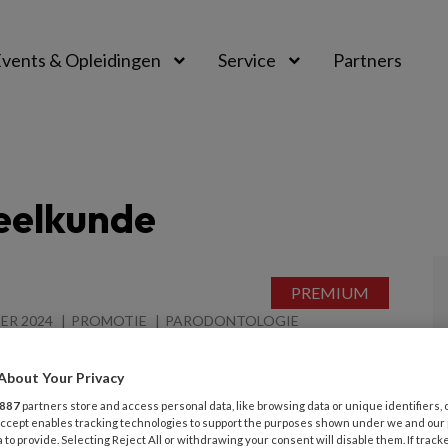
vents & Opleidingen
Service
Partners
eelkunde
ER 2024
PROMOTIE
PARODONTOLOGIE
id door biologische aspecten
About Your Privacy
eorgiou heeft onderzoek gedaan naar het effect
887
partners store and access personal data, like browsing data or unique identifiers, 
ale parodontitis op ontstekingsmediatoren in het
 Accept enables tracking technologies to support the purposes shown under we and our
 to provide. Selecting Reject All or withdrawing your consent will disable them. If track
ezonde individuen met apicale parodontitis