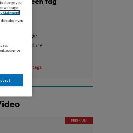
Filter op een tag
 to change your
the webpage.
cy Statement
Alle tags
y data about you
3d-scan
3d-technologie
afdrukprocedure
access
ent, audience
aften
Toon meer tags
Accept
Video