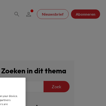
Nieuwsbrief
Abonneren
Zoeken in dit thema
Zoek
on your device.
 partners
ers are