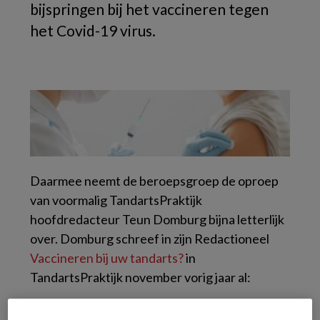
bijspringen bij het vaccineren tegen
het Covid-19 virus.
Daarmee neemt de beroepsgroep de oproep
van voormalig TandartsPraktijk
hoofdredacteur Teun Domburg bijna letterlijk
over. Domburg schreef in zijn Redactioneel
Vaccineren bij uw tandarts?
in
TandartsPraktijk november vorig jaar al:
‘Er wordt een flink capaciteitsprobleem