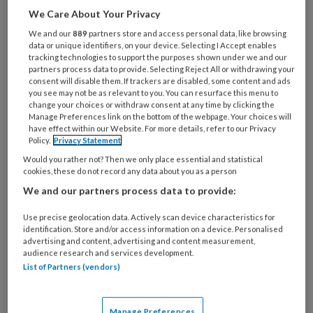
verwacht zodra er een vaccin tegen Covid-19
We Care About Your Privacy
beschikbaar is. Of dat nu in december 2020
We and our
889
partners store and access personal data, like browsing
komt of in maart 2021, het zal een enorme
data or unique identifiers, on your device. Selecting I Accept enables
tracking technologies to support the purposes shown under we and our
operatie worden om iedereen die zich wil laten
partners process data to provide. Selecting Reject All or withdrawing your
consent will disable them. If trackers are disabled, some content and ads
vaccineren te bereiken. Veel reguliere zorg is
you see may not be as relevant to you. You can resurface this menu to
tenslotte ook al uitgesteld en moet worden
change your choices or withdraw consent at any time by clicking the
Manage Preferences link on the bottom of the webpage. Your choices will
ingehaald wanneer de gezondheidszorg weer
have effect within our Website. For more details, refer to our Privacy
kan opschalen.
Policy.
Privacy Statement
Would you rather not? Then we only place essential and statistical
cookies, these do not record any data about you as a person
Wij tandartsen zien met regelmaat een flink
We and our partners process data to provide:
deel van de bevolking, zijn bevoegd en
bekwaam om te injecteren en beschikken ook
Use precise geolocation data. Actively scan device characteristics for
identification. Store and/or access information on a device. Personalised
over geschikte ruimtes met
advertising and content, advertising and content measurement,
hygiëneprotocollen om vaccinaties uit te
audience research and services development.
List of Partners (vendors)
voeren. Onderzoeken geven aan dat patiënten
hun tandarts vaak hoog waarderen en
vertrouwen. Ik verwacht dat zij zich ook zonder
Manage Preferences