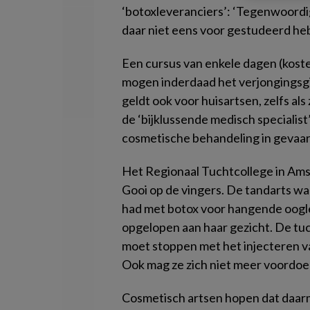
‘botoxleveranciers’: ‘Tegenwoordig
daar niet eens voor gestudeerd he
Een cursus van enkele dagen (kost
mogen inderdaad het verjongingsgif
geldt ook voor huisartsen, zelfs als 
de ‘bijklussende medisch specialist
cosmetische behandeling in gevaa
Het Regionaal Tuchtcollege in Amst
Gooi op de vingers. De tandarts wa
had met botox voor hangende oogle
opgelopen aan haar gezicht. De tu
moet stoppen met het injecteren va
Ook mag ze zich niet meer voordoen
Cosmetisch artsen hopen dat daarm