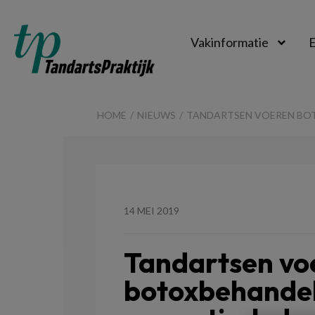
Vakinformatie
E
TandartsPraktijk
HOME
NIEUWS
TANDARTSEN VOEREN BOT
14 MEI 2019
Tandartsen vo
botoxbehandel