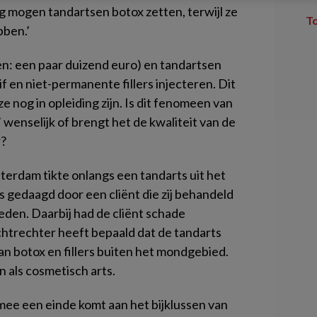
 mogen tandartsen botox zetten, terwijl ze
T
bben.’
en: een paar duizend euro) en tandartsen
 en niet-permanente fillers injecteren. Dit
ze nog in opleiding zijn. Is dit fenomeen van
’ wenselijk of brengt het de kwaliteit van de
r?
erdam tikte onlangs een tandarts uit het
s gedaagd door een cliënt die zij behandeld
den. Daarbij had de cliënt schade
chtrechter heeft bepaald dat de tandarts
n botox en fillers buiten het mondgebied.
 als cosmetisch arts.
ee een einde komt aan het bijklussen van