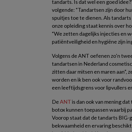
tandarts. Is dat wel een goed idee?
volgende: “Tandartsen zijn door hun
spuitjes toe te dienen. Als tandarts
onze opleiding staat kennis over h
“We zetten dagelijks injecties en 
patiëntveiligheid en hygiëne zijn i
Volgens de ANT oefenen zo’n twee
tandartsen in Nederland cosmetische
zitten daar mitsen en maren aan”, z
worden en ik ben ook voor randvoo
een leeftijdsgrens voor lipvullers e
De
ANT
is dan ook van mening dat
botox kunnen toepassen waarbij pati
Voorop staat dat de tandarts BIG-
bekwaamheid en ervaring beschikt o