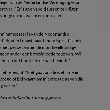
Meijer van de Nederlandse Vereniging voor
ver: “Er is geen speld tussen te krijgen.
 bevoegd en bekwaam om botox- en
enningmeester is van de Nederlandse
tiek, voert naast haar tandartspraktijk ook
e niet per se binnen de mondheelkundige
 geen ander een botoxinjectie te geven. Wij
 zich in het hoofd en de hals bevindt.”
 niet relevant. “Het gaat om de wet. En een
bevoegd of bekwaam om injecties te geven die
g vallen.”
Hester Robbe hun mening geven.