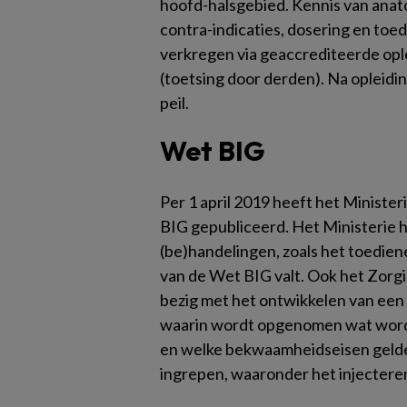
hoofd-halsgebied. Kennis van anatom
contra-indicaties, dosering en toed
verkregen via geaccrediteerde opl
(toetsing door derden). Na opleidi
peil.
Wet BIG
Per 1 april 2019 heeft het Ministe
BIG gepubliceerd. Het Ministerie h
(be)handelingen, zoals het toediene
van de Wet BIG valt. Ook het Zorgi
bezig met het ontwikkelen van ee
waarin wordt opgenomen wat word
en welke bekwaamheidseisen gelde
ingrepen, waaronder het injecteren 