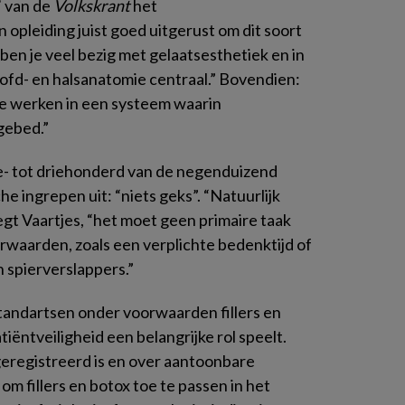
’ van de
Volkskrant
het
 opleiding juist goed uitgerust om dit soort
 ben je veel bezig met gelaatsesthetiek en in
oofd- en halsanatomie centraal.” Bovendien:
we werken in een systeem waarin
ngebed.”
- tot driehonderd van de negenduizend
 ingrepen uit: “niets geks”. “Natuurlijk
egt Vaartjes, “het moet geen primaire taak
rwaarden, zoals een verplichte bedenktijd of
n spierverslappers.”
 tandartsen onder voorwaarden fillers en
ëntveiligheid een belangrijke rol speelt.
geregistreerd is en over aantoonbare
m fillers en botox toe te passen in het