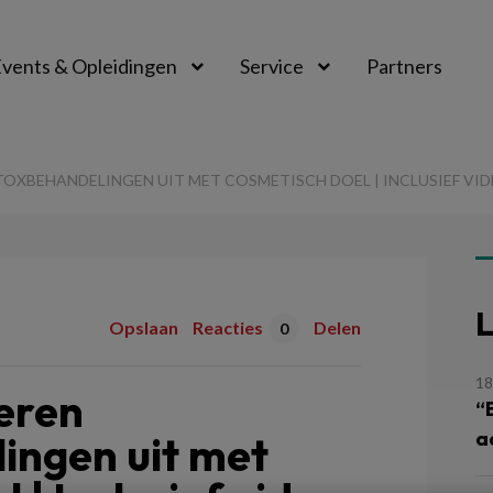
vents & Opleidingen
Service
Partners
OXBEHANDELINGEN UIT MET COSMETISCH DOEL | INCLUSIEF VI
L
Opslaan
Reacties
Delen
0
18
eren
“
a
ingen uit met