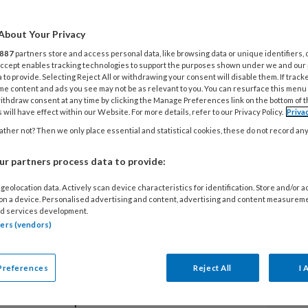
 | Inclusief video
9 
R
About Your Privacy
ildgroei aan tandartsen die
w
887
partners store and access personal data, like browsing data or unique identifiers, 
t een cosmetisch doel. En dat mag
 Accept enables tracking technologies to support the purposes shown under we and our
 to provide. Selecting Reject All or withdrawing your consent will disable them. If track
en vinden dat ze prima in staat zijn
me content and ads you see may not be as relevant to you. You can resurface this menu
22
ithdraw consent at any time by clicking the Manage Preferences link on the bottom of 
n.
K
 will have effect within our Website. For more details, refer to our Privacy Policy.
Priva
c
ther not? Then we only place essential and statistical cookies, these do not record an
r partners process data to provide:
24
N
geolocation data. Actively scan device characteristics for identification. Store and/or 
 on a device. Personalised advertising and content, advertising and content measurem
t
d services development.
tners (vendors)
ngrepen neemt toe. Vooral jonge vrouwen zijn
9 
den vergroot. Rimpels, als ze er al zijn,
Preferences
Reject All
I 
S
obert Schoemacher sprak in de
Volkskrant
zijn
volwassenen inspuiten en over