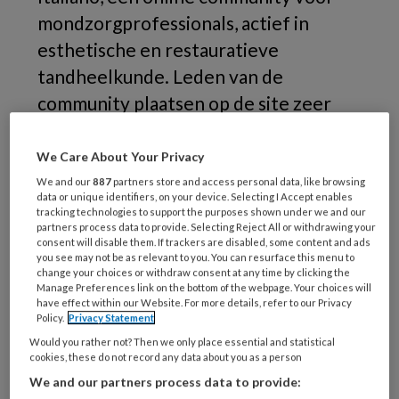
mondzorgprofessionals, actief in
esthetische en restauratieve
tandheelkunde. Leden van de
community plaatsen op de site zeer
goed beschreven en gefotografeerde
cases (Engelstalig).
We Care About Your Privacy
We and our
887
partners store and access personal data, like browsing
data or unique identifiers, on your device. Selecting I Accept enables
tracking technologies to support the purposes shown under we and our
partners process data to provide. Selecting Reject All or withdrawing your
consent will disable them. If trackers are disabled, some content and ads
you see may not be as relevant to you. You can resurface this menu to
change your choices or withdraw consent at any time by clicking the
Manage Preferences link on the bottom of the webpage. Your choices will
have effect within our Website. For more details, refer to our Privacy
Policy.
Privacy Statement
Would you rather not? Then we only place essential and statistical
cookies, these do not record any data about you as a person
We and our partners process data to provide: