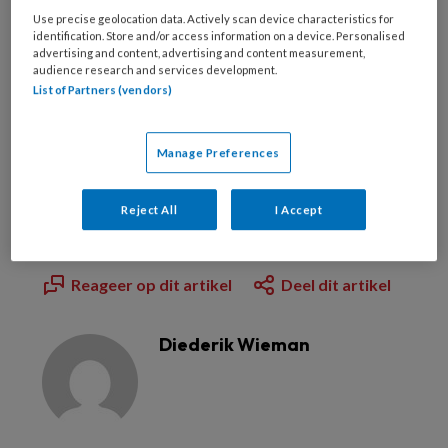
Use precise geolocation data. Actively scan device characteristics for
Beeld uit een case op www.styleitaliano.org
identification. Store and/or access information on a device. Personalised
advertising and content, advertising and content measurement,
Inmiddels dragen ruim vijftig auteurs vanuit de
audience research and services development.
hele wereld aan de community bij. De
List of Partners (vendors)
technieken, ideeën en suggesties die zijn in
hun cases beschrijven zijn bruikbaar en
Manage Preferences
reproduceerbaar zijn voor elke
mondzorgprofessional.
Neem hier een kijkje
op
Reject All
I Accept
de website.
Reageer op dit artikel
Deel dit artikel
Diederik Wieman