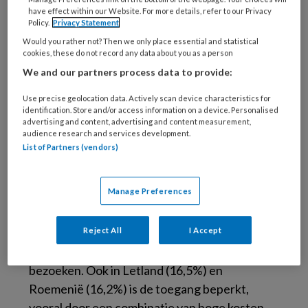
have effect within our Website. For more details, refer to our Privacy
Policy.
Privacy Statement
Would you rather not? Then we only place essential and statistical
cookies, these do not record any data about you as a person
We and our partners process data to provide:
© NiroDesign / Gettty Images / iStock
Use precise geolocation data. Actively scan device characteristics for
identification. Store and/or access information on a device. Personalised
De belangrijkste oorzaken van de onvervulde
advertising and content, advertising and content measurement,
audience research and services development.
mondzorgbehoefte zijn financiële drempels,
List of Partners (vendors)
lange wachttijden en grote reisafstanden naar
tandartspraktijken. Achter het Europese
Manage Preferences
gemiddelde gaan echter grote verschillen per
lidstaat schuil. In Griekenland is het probleem
Reject All
I Accept
het grootst: ruim 27 procent van de mensen
die tandzorg nodig hadden, kon geen tandarts
bezoeken. Ook in Letland (16,5%) en
Roemenië (16,2%) is de toegang beperkt,
vooral door een combinatie van hoge kosten