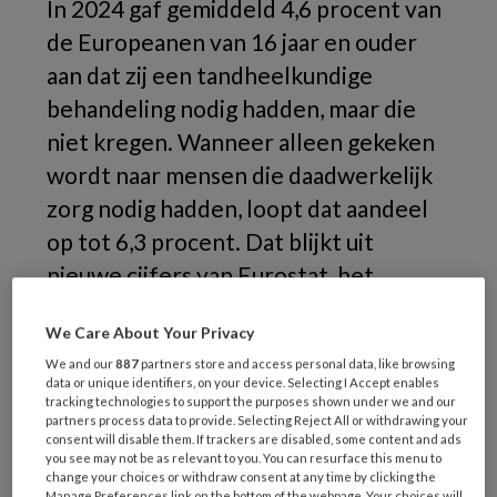
In 2024 gaf gemiddeld 4,6 procent van
de Europeanen van 16 jaar en ouder
aan dat zij een tandheelkundige
behandeling nodig hadden, maar die
niet kregen. Wanneer alleen gekeken
wordt naar mensen die daadwerkelijk
zorg nodig hadden, loopt dat aandeel
op tot 6,3 procent. Dat blijkt uit
nieuwe cijfers van Eurostat, het
statistisch bureau van de Europese
We Care About Your Privacy
Unie.
We and our
887
partners store and access personal data, like browsing
data or unique identifiers, on your device. Selecting I Accept enables
tracking technologies to support the purposes shown under we and our
partners process data to provide. Selecting Reject All or withdrawing your
consent will disable them. If trackers are disabled, some content and ads
you see may not be as relevant to you. You can resurface this menu to
change your choices or withdraw consent at any time by clicking the
Manage Preferences link on the bottom of the webpage. Your choices will