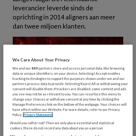
leverancier leverde sinds de
oprichting in 2014 aligners aan meer
dan twee miljoen klanten.
We Care About Your Privacy
We and our
889
partners store and access personal data, like browsing
data or unique identifiers, on your device. Selecting I Accept enables
tracking technologies to support the purposes shown under we and our
partners process data to provide. Selecting Reject All or withdrawing your
consent will disable them. If trackers are disabled, some content and ads
you see may not be as relevant to you. You can resurface this menu to
change your choices or withdraw consent at any time by clicking the
Manage Preferences link on the bottom of the webpage. Your choices will
have effect within our Website. For more details, refer to our Privacy
Policy.
Privacy Statement
© coffeekai / Getty Images / iStock
Would you rather not? Then we only place essential and statistical
cookies, these do not record any data about you as a person