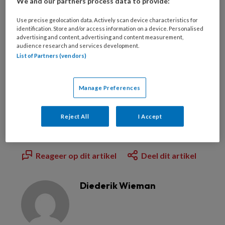
We and our partners process data to provide:
PREMIUM
Use precise geolocation data. Actively scan device characteristics for
Wilt u dit artikel lezen?
identification. Store and/or access information on a device. Personalised
advertising and content, advertising and content measurement,
audience research and services development.
List of Partners (vendors)
Bekijk de mogelijkheden
Manage Preferences
Al abonnee?
Log dan in
Reject All
I Accept
Reageer op dit artikel
Deel dit artikel
Diederik Wieman