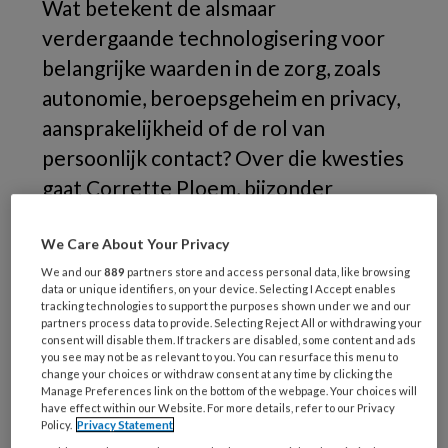
Wat betekent de alsmaar
verdergaande technologisering voor
belangrijke waarden in de zorg, zoals
autonomie, beroepsgeheim en privacy,
aansprakelijkheid of de rol van
persoonlijk contact? Over die kwesties
gaat Corrette Ploem, bijzonder
hoogleraar ‘recht, zorgtechnologie en
geneeskunde’, zich de komende jaren
We Care About Your Privacy
buigen.
We and our
889
partners store and access personal data, like browsing
data or unique identifiers, on your device. Selecting I Accept enables
tracking technologies to support the purposes shown under we and our
partners process data to provide. Selecting Reject All or withdrawing your
consent will disable them. If trackers are disabled, some content and ads
you see may not be as relevant to you. You can resurface this menu to
change your choices or withdraw consent at any time by clicking the
Manage Preferences link on the bottom of the webpage. Your choices will
have effect within our Website. For more details, refer to our Privacy
Policy.
Privacy Statement