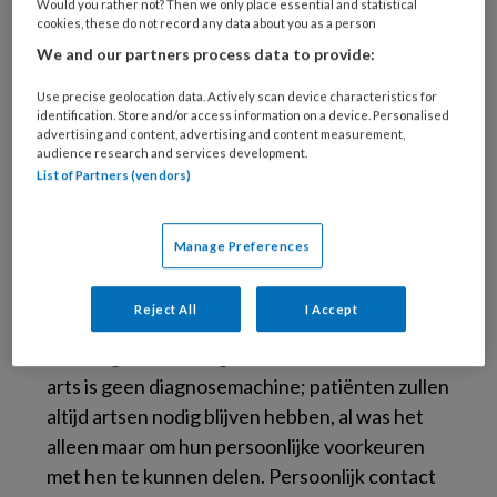
Would you rather not? Then we only place essential and statistical
cookies, these do not record any data about you as a person
We and our partners process data to provide:
Use precise geolocation data. Actively scan device characteristics for
identification. Store and/or access information on a device. Personalised
advertising and content, advertising and content measurement,
© peshkov / Getty images / iStock
audience research and services development.
Ploem bezet de leerstoel namens de KNMG
List of Partners (vendors)
aan de Universiteit van Amsterdam, en sprak
onlangs haar oratie uit. ChatGPT kan best,
Manage Preferences
zegt ze, ‘een nieuw vriendje van de arts’
worden, een digitale collega die met hem
Reject All
I Accept
meekijkt en hem behoedt voor fouten. Maar
de vraag is wel: hoe gaan we dat inzetten? ‘Een
arts is geen diagnosemachine; patiënten zullen
altijd artsen nodig blijven hebben, al was het
alleen maar om hun persoonlijke voorkeuren
met hen te kunnen delen. Persoonlijk contact