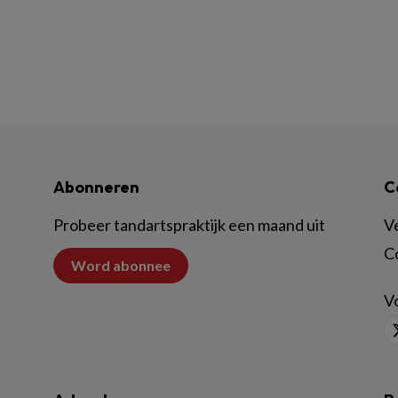
Abonneren
C
Probeer tandartspraktijk een maand uit
V
C
Word abonnee
Vo