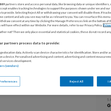
889
partners store and access personal data, like browsing data or unique identifiers, 
otterdam, West-Brabant en Zeeland
 Accept enables tracking technologies to support the purposes shown under we and our
urd naar Den Haag over het grote
 to provide. Selecting Reject All or withdrawing your consent will disable them. If track
me content and ads you see may not be as relevant to you. You can resurface this menu
 bestaat dat patiënten in deze regio's
ithdraw consent at any time by clicking the Manage Preferences link on the bottom of 
 will have effect within our Website. For more details, refer to our Privacy Policy.
Priva
zonder tandarts komen te zitten
ther not? Then we only place essential and statistical cookies, these do not record an
. Dat valt te lezen in BN DeStem.
r partners process data to provide:
geolocation data. Actively scan device characteristics for identification. Store and/or 
L
 on a device. Personalised advertising and content, advertising and content measurem
ndzorg vooral bij kinderen tekort te
d services development.
preventie juist zo belangrijk is om er tijdig bij
tners (vendors)
7
ndarts hebben, komen de kinderen ook niet bij
A
vendien niet dat de mondzorg voor kinderen
Preferences
Reject All
I 
m
5
G