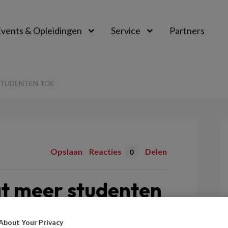
vents & Opleidingen
Service
Partners
STUDENTEN TOE
Opslaan
Reacties
Delen
0
at meer studenten
About Your Privacy