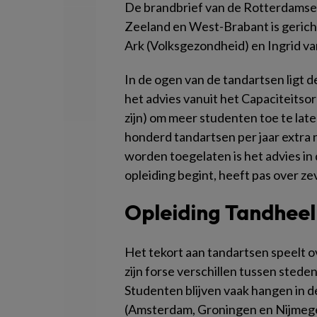
De brandbrief van de Rotterdamse 
Zeeland en West-Brabant is gerich
Ark (Volksgezondheid) en Ingrid v
In de ogen van de tandartsen ligt de 
het advies vanuit het Capaciteitsor
zijn) om meer studenten toe te lat
honderd tandartsen per jaar extra 
worden toegelaten is het advies in 
opleiding begint, heeft pas over ze
Opleiding Tandhee
Het tekort aan tandartsen speelt ov
zijn forse verschillen tussen stede
Studenten blijven vaak hangen in d
(Amsterdam, Groningen en Nijmeg