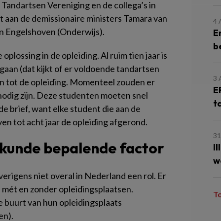
Tandartsen Vereniging en de collega’s in
t aan de demissionaire ministers Tamara van
4
an Engelshoven (Onderwijs).
E
b
oplossing in de opleiding. Al ruim tien jaar is
gaan (dat kijkt of er voldoende tandartsen
3
en tot de opleiding. Momenteel zouden er
E
nodig zijn. Deze studenten moeten snel
t
de brief, want elke student die aan de
ven tot acht jaar de opleiding afgerond.
31
lkunde bepalende factor
I
w
erigens niet overal in Nederland een rol. Er
n mét en zonder opleidingsplaatsen.
T
e buurt van hun opleidingsplaats
en).