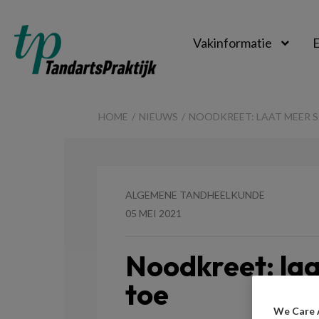
Vakinformatie
E
TandartsPraktijk
HOME
NIEUWS
NOODKREET: LAAT MEER 
ALGEMENE TANDHEELKUNDE
05 MEI 2021
Noodkreet: la
toe
We Care 