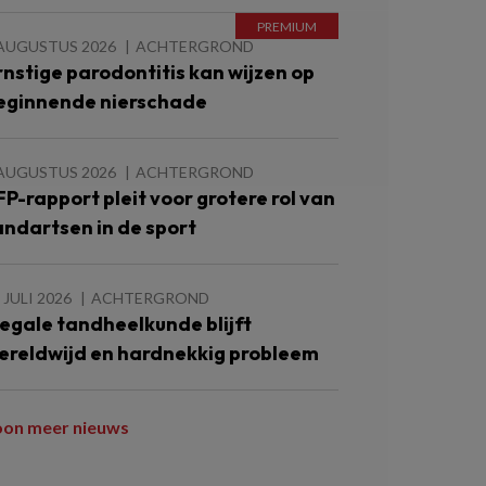
 AUGUSTUS 2026
ACHTERGROND
rnstige parodontitis kan wijzen op
eginnende nierschade
 AUGUSTUS 2026
ACHTERGROND
FP-rapport pleit voor grotere rol van
andartsen in de sport
 JULI 2026
ACHTERGROND
llegale tandheelkunde blijft
ereldwijd en hardnekkig probleem
oon meer nieuws