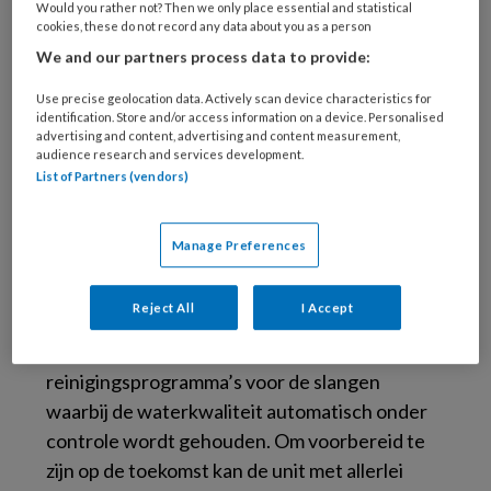
ontwerp het lichaam van de patiënt en biedt
Would you rather not? Then we only place essential and statistical
cookies, these do not record any data about you as a person
deze optimale ondersteuning.
We and our partners process data to provide:
Use precise geolocation data. Actively scan device characteristics for
identification. Store and/or access information on a device. Personalised
advertising and content, advertising and content measurement,
audience research and services development.
List of Partners (vendors)
Manage Preferences
De Ultra Relax-stoffering past zich zelfs aan
aan het gewicht en de lichaamstemperatuur
Reject All
I Accept
van de patiënt. Veel tijd is uiteraard gestoken
in infectiepreventie, met
reinigingsprogramma’s voor de slangen
waarbij de waterkwaliteit automatisch onder
controle wordt gehouden. Om voorbereid te
zijn op de toekomst kan de unit met allerlei