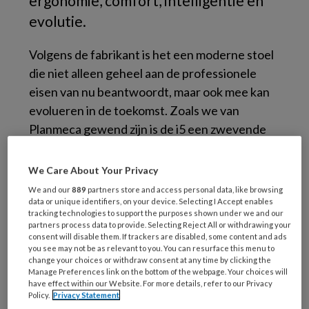
ergonomie, comfort, intelligentie en
evolutie.
Volgens de fabrikant is het een moderne stoel
die niet alleen geheel aan de professionele
eisen van nu beantwoordt, maar ook mee kan
evolueren in de toekomst. Zoals we van
Planmeca gewend zijn is de i5 een zwevende
stoel met een zweepunit, die nochtans ook
met hangende slangen geleverd kan worden.
We Care About Your Privacy
Elke behandeling begint met goed zicht, de
We and our
889
partners store and access personal data, like browsing
nieuwe Solanna operatielamp garandeert dit.
data or unique identifiers, on your device. Selecting I Accept enables
tracking technologies to support the purposes shown under we and our
Het intuïtieve touchpaneel zorgt voor een
partners process data to provide. Selecting Reject All or withdrawing your
consent will disable them. If trackers are disabled, some content and ads
duidelijk overzicht van de verschillende
you see may not be as relevant to you. You can resurface this menu to
programma’s waarmee de tandarts kan
change your choices or withdraw consent at any time by clicking the
Manage Preferences link on the bottom of the webpage. Your choices will
werken. Om de patiënt zich zo ontspannen
have effect within our Website. For more details, refer to our Privacy
mogelijk in de stoel te laten voelen, volgt het
Policy.
Privacy Statement