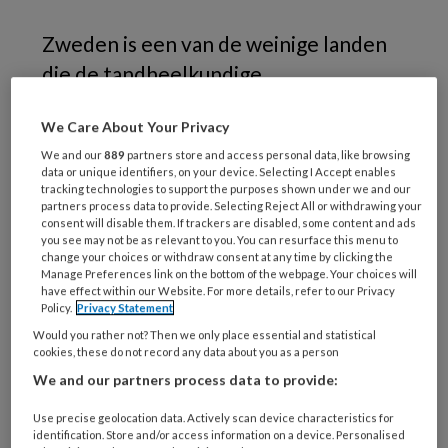
Zweden is een van de weinige landen
die de tandheelkundige
gezondheidsaanbeveling heeft
We Care About Your Privacy
ingetrokken om profylactische
We and our
889
partners store and access personal data, like browsing
antibiotica te geven aan mensen met
data or unique identifiers, on your device. Selecting I Accept enables
een hoger risico op infectie van de
tracking technologies to support the purposes shown under we and our
partners process data to provide. Selecting Reject All or withdrawing your
hartkleppen. Sinds de aanbeveling in
consent will disable them. If trackers are disabled, some content and ads
you see may not be as relevant to you. You can resurface this menu to
2012 is ingetrokken, is er geen
change your choices or withdraw consent at any time by clicking the
Manage Preferences link on the bottom of the webpage. Your choices will
toename van infectieuze endocarditis,
have effect within our Website. For more details, refer to our Privacy
blijkt uit onderzoek van het
Policy.
Privacy Statement
Would you rather not? Then we only place essential and statistical
gerenommeerde Karolinska Institutet.
cookies, these do not record any data about you as a person
We and our partners process data to provide:
Use precise geolocation data. Actively scan device characteristics for
identification. Store and/or access information on a device. Personalised