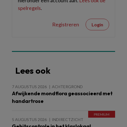
hieronder een account aan.
Lees ook de
spelregels
.
Registreren
Login
Lees ook
7 AUGUSTUS 2026
ACHTERGROND
Afwijkende mondflora geassocieerd met
handartrose
5 AUGUSTUS 2026
INDIRECTZICHT
Gebitscontrole in het klaslokaal