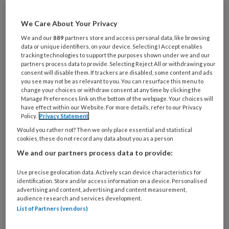
kunnen vanuit de algemene praktijk
makkelijk worden verwezen naar een
We Care About Your Privacy
gedifferentieerde collega. Ook
We and our
889
partners store and access personal data, like browsing
patiënten die we om welke reden dan
data or unique identifiers, on your device. Selecting I Accept enables
tracking technologies to support the purposes shown under we and our
ook liever niet zelf behandelen in de
partners process data to provide. Selecting Reject All or withdrawing your
consent will disable them. If trackers are disabled, some content and ads
algemene praktijk kunnen we naar
you see may not be as relevant to you. You can resurface this menu to
change your choices or withdraw consent at any time by clicking the
iemand anders verwijzen.
Manage Preferences link on the bottom of the webpage. Your choices will
have effect within our Website. For more details, refer to our Privacy
Policy.
Privacy Statement
Would you rather not? Then we only place essential and statistical
PREMIUM
cookies, these do not record any data about you as a person
We and our partners process data to provide:
Use precise geolocation data. Actively scan device characteristics for
identification. Store and/or access information on a device. Personalised
advertising and content, advertising and content measurement,
Bekijk de mogelijkheden
audience research and services development.
List of Partners (vendors)
Al abonnee?
Log dan in