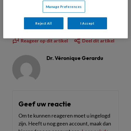
Manage Preferences
Dit artikel is verschenen in
TandartsPraktijk nr.
Reject All
I Accept
1, 2017
.
Reageer op dit artikel
Deel dit artikel
Dr. Véronique Gerardu
Geef uw reactie
Om te kunnen reageren moet u ingelogd
zijn. Heeft u nog geen account, maak dan