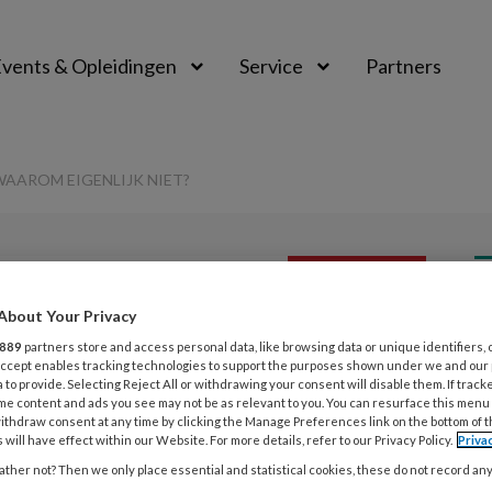
vents & Opleidingen
Service
Partners
AAROM EIGENLIJK NIET?
PREMIUM
L
About Your Privacy
Opslaan
Reacties
Delen
0
889
partners store and access personal data, like browsing data or unique identifiers, 
 Accept enables tracking technologies to support the purposes shown under we and our
 to provide. Selecting Reject All or withdrawing your consent will disable them. If track
ebitsprotheses?
me content and ads you see may not be as relevant to you. You can resurface this menu
1
ithdraw consent at any time by clicking the Manage Preferences link on the bottom of 
jk niet?
 will have effect within our Website. For more details, refer to our Privacy Policy.
Priva
D
ther not? Then we only place essential and statistical cookies, these do not record an
t