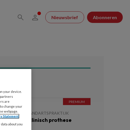
Nieuwsbrief
Abonneren
ees ook
on your device.
 partners
ers are
 to change your
6 MAART 2026
the webpage.
TIJDSCHRIFT TANDARTSPRAKTIJK
cy Statement
e rol van de klinisch prothese
y data about you
echnicus