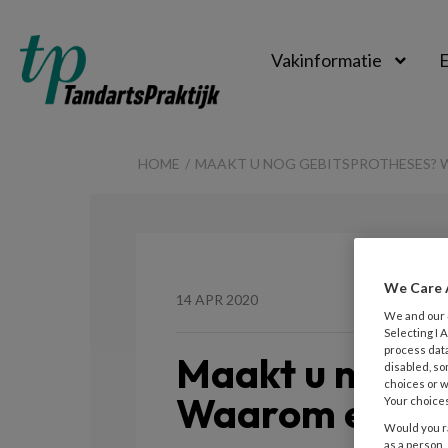
Vakinformatie
E
TandartsPraktijk
HOME
MAAKT U NOG GEBITSPROTHESES? W
We Care 
14 APR 2020
We and our
Selecting I
process data
Maakt u nog g
disabled, so
choices or w
Waarom eigenli
Your choices
Would you ra
as a person