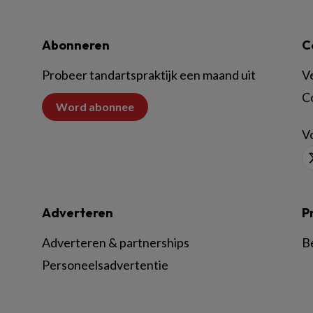
Abonneren
C
Probeer tandartspraktijk een maand uit
V
C
Word abonnee
Vo
Adverteren
P
Adverteren & partnerships
B
Personeelsadvertentie