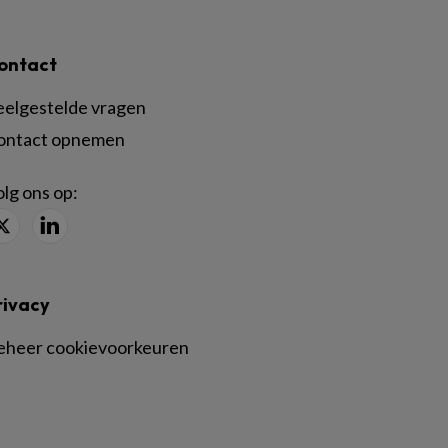
ontact
eelgestelde vragen
ontact opnemen
lg ons op:
rivacy
eheer cookievoorkeuren