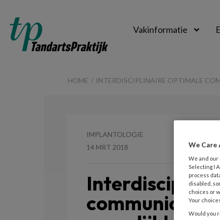
Vakinformatie
E
TandartsPraktijk
HOME
INTERDISCIPLINAIRE OPTIMALE COM
IMPLANTOLOGIE
We Care 
14 MRT 2018
We and our
Selecting I
Interdisciplina
process data
disabled, so
choices or w
communicatie 
Your choices
Would you ra