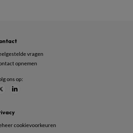
ontact
eelgestelde vragen
ontact opnemen
lg ons op:
rivacy
eheer cookievoorkeuren