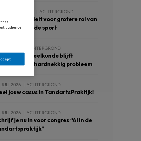
 AUGUSTUS 2026
ACHTERGROND
FP-rapport pleit voor grotere rol van
access
andartsen in de sport
ent, audience
 JULI 2026
ACHTERGROND
llegale tandheelkunde blijft
Accept
ereldwijd en hardnekkig probleem
 JULI 2026
ACHTERGROND
eel jouw casus in TandartsPraktijk!
 JULI 2026
ACHTERGROND
hrijf je nu in voor congres “AI in de
andartspraktijk”