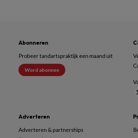
Abonneren
C
Probeer tandartspraktijk een maand uit
V
C
Word abonnee
Vo
Adverteren
P
Adverteren & partnerships
B