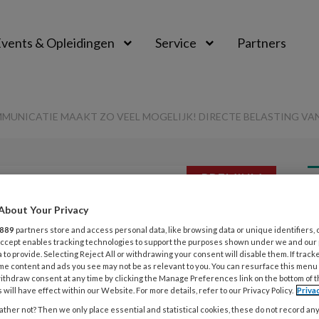
vents & Opleidingen
Service
Partners
MUNICATIE MAAKT ZO VEEL MOGELIJK! DIRECTE BELASTING VAN E
PREMIUM
L
About Your Privacy
Opslaan
Reacties
Delen
0
889
partners store and access personal data, like browsing data or unique identifiers, 
 Accept enables tracking technologies to support the purposes shown under we and our
ire optimale
 to provide. Selecting Reject All or withdrawing your consent will disable them. If track
4
me content and ads you see may not be as relevant to you. You can resurface this menu
E
ithdraw consent at any time by clicking the Manage Preferences link on the bottom of 
maakt zo veel
 will have effect within our Website. For more details, refer to our Privacy Policy.
Priva
b
ther not? Then we only place essential and statistical cookies, these do not record an