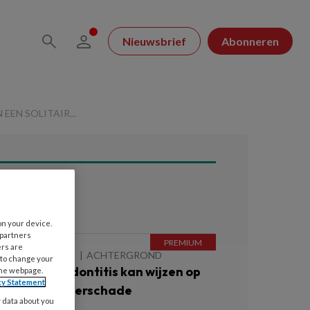
Nieuwsbrief
Abonneren
EN SOLITAIR...
ees ook
on your device.
 partners
ers are
 AUGUSTUS 2026
ACHTERGROND
 to change your
rnstige parodontitis kan wijzen op
the webpage.
cy Statement
eginnende nierschade
y data about you