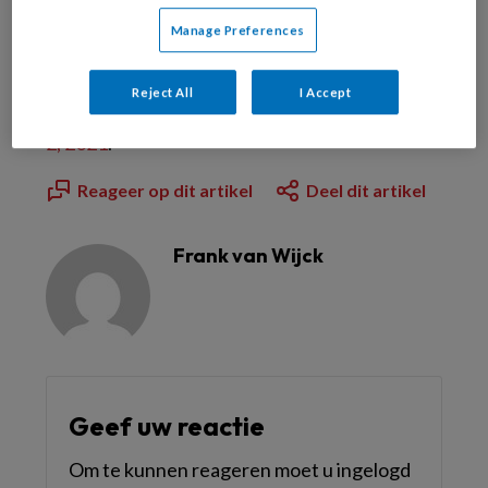
Al abonnee?
Log dan in
Manage Preferences
Reject All
I Accept
Dit artikel is verschenen in
TandartsPraktijk nr.
2, 2021
.
Reageer op dit artikel
Deel dit artikel
Frank van Wijck
Geef uw reactie
Om te kunnen reageren moet u ingelogd