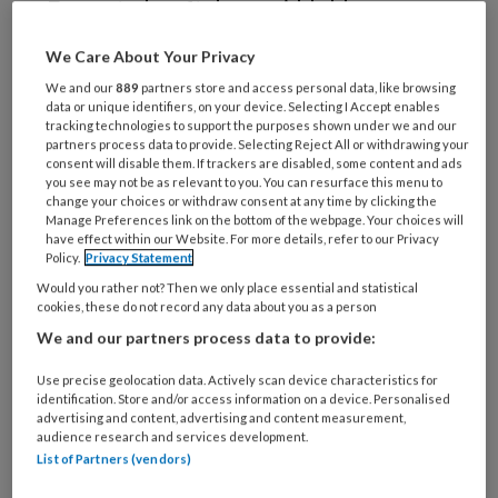
Een auto heeft de gemiddelde
tandarts wel, in sommige gevallen
We Care About Your Privacy
misschien zelfs twee. Maar wat
We and our
889
partners store and access personal data, like browsing
tandarts Dick van den Bol uit Son en
data or unique identifiers, on your device. Selecting I Accept enables
tracking technologies to support the purposes shown under we and our
Breugel tot zijn beschikking heeft, is
partners process data to provide. Selecting Reject All or withdrawing your
consent will disable them. If trackers are disabled, some content and ads
toch echt van een andere orde: een
you see may not be as relevant to you. You can resurface this menu to
change your choices or withdraw consent at any time by clicking the
verzameling grote militaire voertuigen
Manage Preferences link on the bottom of the webpage. Your choices will
uit WO II.
have effect within our Website. For more details, refer to our Privacy
Policy.
Privacy Statement
Would you rather not? Then we only place essential and statistical
cookies, these do not record any data about you as a person
We and our partners process data to provide:
PREMIUM
Use precise geolocation data. Actively scan device characteristics for
identification. Store and/or access information on a device. Personalised
advertising and content, advertising and content measurement,
audience research and services development.
List of Partners (vendors)
Bekijk de mogelijkheden