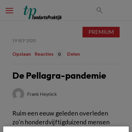
PREMIUM
19 SEP 2020
Opslaan
Reacties
Delen
0
De Pellagra-pandemie
Frank Heynick
Ruim een eeuw geleden overleden
zo’n honderdvijftigduizend mensen
met als symptomen opgezwollen