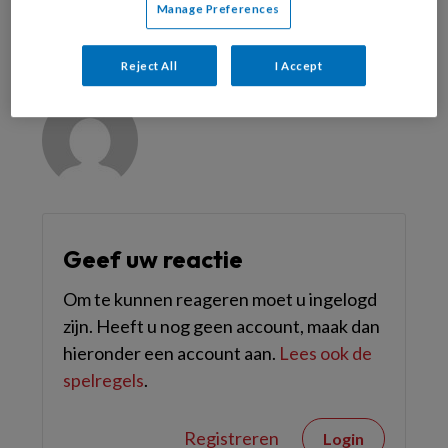
Manage Preferences
Reageer op dit artikel
Deel dit artikel
Reject All
I Accept
Frank Heynick
Geef uw reactie
Om te kunnen reageren moet u ingelogd
zijn. Heeft u nog geen account, maak dan
hieronder een account aan.
Lees ook de
spelregels
.
Registreren
Login