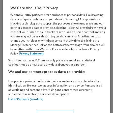
mondvlies en ruwe tongen. De medici
We Care About Your Privacy
braken zich het hoofd wat daarvan de
We and our
887
partners store and access personal data, like browsing
data or unique identifiers, on your device. Selecting I Accept enables
oorzaak kón zijn.
tracking technologies to support the purposes shown under we and our
partners process data to provide. Selecting Reject All or withdrawing your
consent will disable them. If trackers are disabled, some content and ads
you see may not be as relevant to you. You can resurface this menu to
change your choices or withdraw consent at any time by clicking the
PREMIUM
Manage Preferences link on the bottom of the webpage. Your choices will
have effect within our Website. For more details, refer to our Privacy
Policy.
Privacy Statement
Would you rather not? Then we only place essential and statistical
cookies, these do not record any data about you as a person
We and our partners process data to provide:
Bekijk de mogelijkheden
Use precise geolocation data. Actively scan device characteristics for
Al abonnee?
Log dan in
identification. Store and/or access information on a device. Personalised
advertising and content, advertising and content measurement,
audience research and services development.
List of Partners (vendors)
Dit artikel is verschenen in
TandartsPraktijk nr.
7, 2020
.