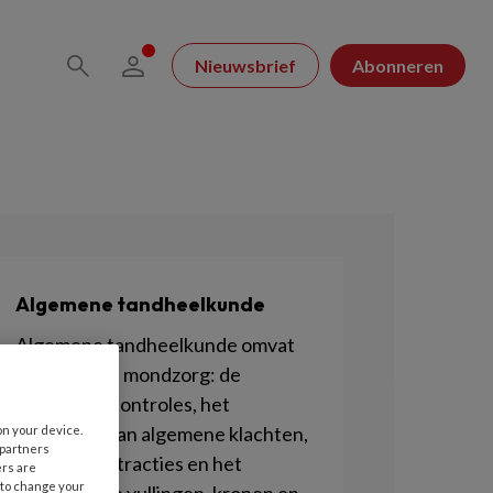
Nieuwsbrief
Abonneren
Algemene tandheelkunde
Algemene tandheelkunde omvat
de reguliere mondzorg: de
periodieke controles, het
verhelpen van algemene klachten,
on your device.
 partners
maar ook extracties en het
ers are
 to change your