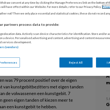
ithdraw consent at any time by clicking the Manage Preferences link on the bottom of 
 will have effect within our Website. For more details, refer to our Privacy Policy.
Priva
ther not? Then we only place essential and statistical cookies, these do not record an
ie geen eigen tanden en kiezen
r partners process data to provide:
betere mondgezondheid dan mensen
Dit meldt het CBS op basis van de
geolocation data. Actively scan device characteristics for identification. Store and/or 
 on a device. Personalised advertising and content, advertising and content measurem
d services development.
tners (vendors)
nder kunstgebit beoordeelt hun
L
oed. Bij volwassenen met een kunstgebit
Preferences
Reject All
I 
ondheid 64 procent. Onder
7
eel verschil of iemand wel of niet eigen
A
ten was 79 procent positief over de eigen
m
 van kunstgebitbezitters met eigen tanden
van de volwassenen een kunstgebit. 7
5
n geen eigen tanden of kiezen meer te
G
aan een kunstgebit te hebben.