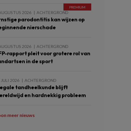
 AUGUSTUS 2026
ACHTERGROND
rnstige parodontitis kan wijzen op
eginnende nierschade
 AUGUSTUS 2026
ACHTERGROND
FP-rapport pleit voor grotere rol van
andartsen in de sport
 JULI 2026
ACHTERGROND
llegale tandheelkunde blijft
ereldwijd en hardnekkig probleem
oon meer nieuws