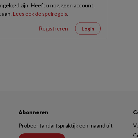
gelogd zijn. Heeft u nog geen account,
 aan.
Lees ook de spelregels
.
Registreren
Login
Abonneren
C
Probeer tandartspraktijk een maand uit
V
C