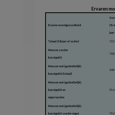
Ervaren mo
Goed
Ervaren mondgezondheid
(% 
jaar
Totaal (18 jaar of ouder)
72,5
Mensen zonder
74,8
kunstgebit
Mensen met (gedeeltelijk)
63,8
kunstgebit (totaal)
Mensen met (gedeeltelijk)
kunstgebit en
55,6
eigen tanden
Mensen met (gedeeltelijk)
kunstgebit zonder eigen
79,2