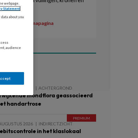
plaatsen van vullingen, kronen en
the webpage.
bruggen.
cy Statement
y data about you
Naar de themapagina
access
ent, audience
ees ook
Accept
 AUGUSTUS 2026
ACHTERGROND
fwijkende mondflora geassocieerd
et handartrose
 AUGUSTUS 2026
INDIRECTZICHT
ebitscontrole in het klaslokaal