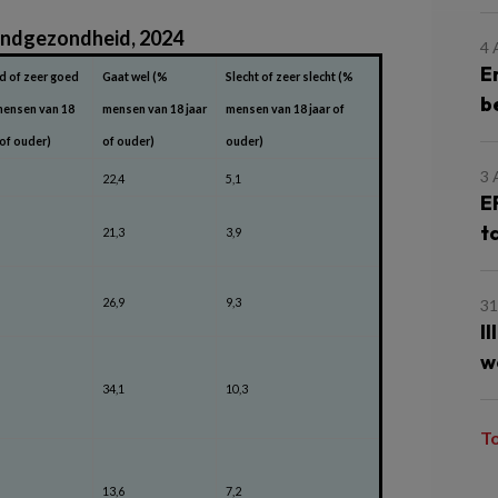
ndgezondheid, 2024
4
E
 of zeer goed
Gaat wel (%
Slecht of zeer slecht (%
b
mensen van 18
mensen van 18 jaar
mensen van 18 jaar of
 of ouder)
of ouder)
ouder)
3
22,4
5,1
E
t
21,3
3,9
26,9
9,3
31
I
w
34,1
10,3
T
13,6
7,2