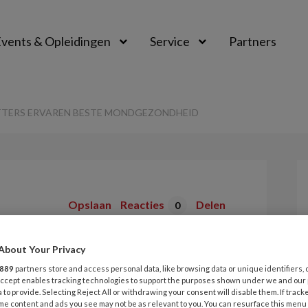
vents & Opleidingen
Service
Partners
TTERS ERVAREN BESTE MONDGEZONDHEID
Opslaan
Reacties
Delen
0
tters ervaren
About Your Privacy
889
partners store and access personal data, like browsing data or unique identifiers, 
zondheid
 Accept enables tracking technologies to support the purposes shown under we and our
 to provide. Selecting Reject All or withdrawing your consent will disable them. If track
me content and ads you see may not be as relevant to you. You can resurface this menu