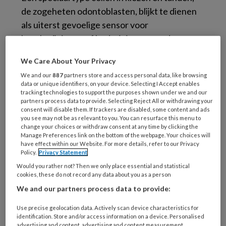
de zogeheten odontoblasten, blijkt te dienen
als uiterst gevoelige sensor voor
beschadigingen of bedreigingen van de
tanden. Het onderzoek verscheen eind maart
We Care About Your Privacy
in Science Advances.
We and our
887
partners store and access personal data, like browsing
Zimmermann en haar team konden aantonen
data or unique identifiers, on your device. Selecting I Accept enables
dat odontoblasten op koude reageren via een
tracking technologies to support the purposes shown under we and our
partners process data to provide. Selecting Reject All or withdrawing your
moleculaire receptor, TRPC5 genaamd. Deze
consent will disable them. If trackers are disabled, some content and ads
receptor is een ionkanaaltje in de
you see may not be as relevant to you. You can resurface this menu to
change your choices or withdraw consent at any time by clicking the
celmembraan, dat bij activatie selectief
Manage Preferences link on the bottom of the webpage. Your choices will
have effect within our Website. For more details, refer to our Privacy
calciumionen doorlaat. Daardoor verandert de
Policy.
Privacy Statement
elektrische lading van de cel, waarna dat
Would you rather not? Then we only place essential and statistical
signaal wordt opgepikt door nabijgelegen
cookies, these do not record any data about you as a person
zenuwcellen. Die sturen het als pijnsignaal
We and our partners process data to provide:
naar de hersenen.
Use precise geolocation data. Actively scan device characteristics for
identification. Store and/or access information on a device. Personalised
Het is een alternatief voor de gebruikelijke
advertising and content, advertising and content measurement,