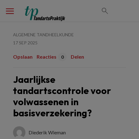
ALGEMENE TANDHEELKUNDE
17 SEP 2025
Opslaan
Reacties
Delen
0
Jaarlijkse
tandartscontrole voor
volwassenen in
basisverzekering?
Diederik Wieman