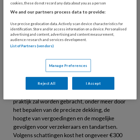
cookies, these do not record any data about you as a person
We and our partners process data to provide:
Use precise geolocation data. Actively scan device characteristics for
identification. Store and/or access information on a device. Personalised
© karelnoppe / stock.adobe.com
advertising and content, advertising and content measurement,
audience research and services development.
Doel is om preventieve tandheelkundige zorg
List of Partners (vendors)
toegankelijker te maken, zodat mensen niet
langer tandartsbezoeken vermijden uit angst
Manage Preferences
voor hoge kosten. Hoewel het voorstel brede
steun heeft, zijn er ook partijen die vragen
hebben over de financiering en uitvoering. Het
Reject All
I Accept
kabinet moet nu verder bekijken hoe dit in de
praktijk zal worden gebracht, onder meer door
het bepalen van de precieze dekking, de
hoogte van vergoedingen en de mogelijke
gevolgen voor verzekeraars en tandartsen.
Volgens schattingen kost het ongeveer €300