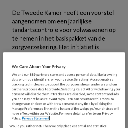
De Tweede Kamer heeft een voorstel
aangenomen om een jaarlijkse
tandartscontrole voor volwassenen op
te nemen in het basispakket van de
zorgverzekering. Het initiatief is
gesteund door diverse partijen
waaronder SP, NSC, GroenLinks en
We Care About Your Privacy
PvdA.
We and our
889
partners store and access personal data, like browsing
data or unique identifiers, on your device. Selecting I Accept enables
tracking technologies to support the purposes shown under we and our
partners process data to provide. Selecting Reject All or withdrawing your
consent will disable them. If trackers are disabled, some content and ads
you see may not be as relevant to you. You can resurface this menu to
change your choices or withdraw consent at any time by clicking the
Manage Preferences link on the bottom of the webpage. Your choices will
have effect within our Website. For more details, refer to our Privacy
Policy.
Privacy Statement
Would you rather not? Then we only place essential and statistical