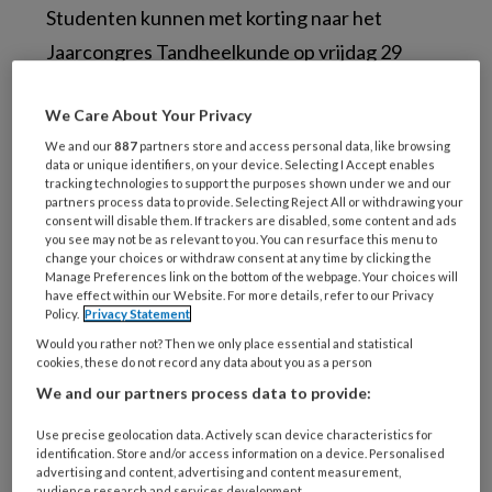
Studenten kunnen met korting naar het
Jaarcongres Tandheelkunde op vrijdag 29
november, Jaarbeurs Utrecht.
We Care About Your Privacy
We and our
887
partners store and access personal data, like browsing
data or unique identifiers, on your device. Selecting I Accept enables
tracking technologies to support the purposes shown under we and our
partners process data to provide. Selecting Reject All or withdrawing your
consent will disable them. If trackers are disabled, some content and ads
you see may not be as relevant to you. You can resurface this menu to
change your choices or withdraw consent at any time by clicking the
Manage Preferences link on the bottom of the webpage. Your choices will
have effect within our Website. For more details, refer to our Privacy
Policy.
Privacy Statement
Would you rather not? Then we only place essential and statistical
cookies, these do not record any data about you as a person
We and our partners process data to provide:
Use precise geolocation data. Actively scan device characteristics for
Kortingscode
identification. Store and/or access information on a device. Personalised
advertising and content, advertising and content measurement,
audience research and services development.