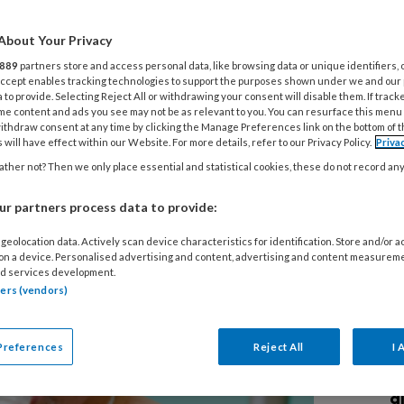
9 
V
About Your Privacy
d ruim 3.000 mensen
c
889
partners store and access personal data, like browsing data or unique identifiers, 
halskanker. Deze vorm van kanker
d
 Accept enables tracking technologies to support the purposes shown under we and our
 to provide. Selecting Reject All or withdrawing your consent will disable them. If track
af vijftig jaar voor, maar het aantal
me content and ads you see may not be as relevant to you. You can resurface this menu
ithdraw consent at any time by clicking the Manage Preferences link on the bottom of 
emt wereldwijd toe. Hoofd-
19
 will have effect within our Website. For more details, refer to our Privacy Policy.
Priva
M
 het hoofd-halsgebied, met
ther not? Then we only place essential and statistical cookies, these do not record an
t
 of de ogen.
r partners process data to provide:
e
geolocation data. Actively scan device characteristics for identification. Store and/or 
 on a device. Personalised advertising and content, advertising and content measurem
18
d services development.
I
tners (vendors)
Preferences
Reject All
I 
10
P
a