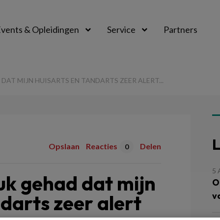
vents & Opleidingen
Service
Partners
 DAT MIJN HUISARTS EN TANDARTS ZEER ALERT...
L
Opslaan
Reacties
Delen
0
5
luk gehad dat mijn
O
v
darts zeer alert