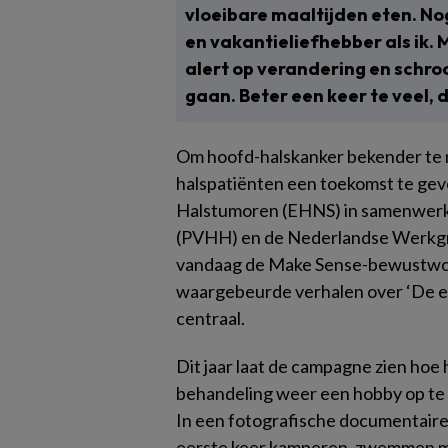
vloeibare maaltijden eten. No
en vakantieliefhebber als ik.
alert op verandering en schro
gaan. Beter een keer te veel, 
Om hoofd-halskanker bekender te 
halspatiënten een toekomst te gev
Halstumoren (EHNS) in samenwer
(PVHH) en de Nederlandse Werk
vandaag de Make Sense-bewustwo
waargebeurde verhalen over ‘De ee
centraal.
Dit jaar laat de campagne zien hoe h
behandeling weer een hobby op te 
In een fotografische documentaire 
eerste keer kamperen, zwemmen met