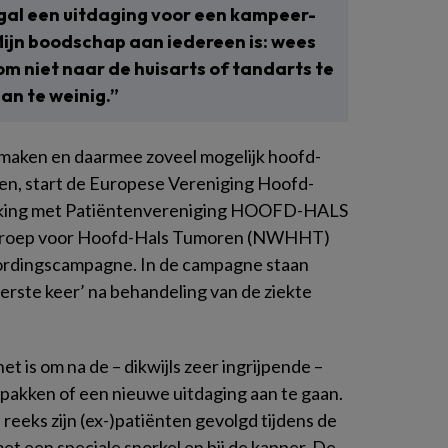
gal een uitdaging voor een kampeer-
 Mijn boodschap aan iedereen is: wees
om niet naar de huisarts of tandarts te
dan te weinig.”
maken en daarmee zoveel mogelijk hoofd-
en, start de Europese Vereniging Hoofd-
king met Patiëntenvereniging HOOFD-HALS
groep voor Hoofd-Hals Tumoren (NWHHT)
rdingscampagne. In de campagne staan
rste keer’ na behandeling van de ziekte
et is om na de – dikwijls zeer ingrijpende –
pakken of een nieuwe uitdaging aan te gaan.
reeks zijn (ex-)patiënten gevolgd tijdens de
 een speciale snorkel en bij de kapper. De