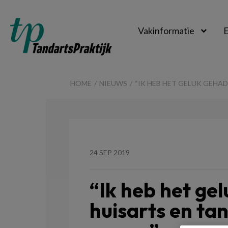
Vakinformatie
E
TandartsPraktijk
HOME
NIEUWS
“IK HEB HET GELUK GEHAD
24 SEP 2019
“Ik heb het ge
huisarts en tan