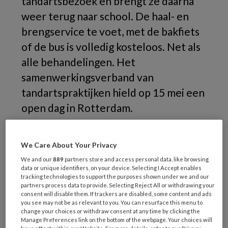
tandartsbezoek en brengt ze daarna
weer terug naar school. De haal- en
brengservice te voet, met de bakfiets
of de bus is volledig kosteloos. Net als
alle behandelingen. Het
samenwerkingsverband van
tandartspraktijken hield op 15 mei een
open dag in Rotterdam.
We Care About Your Privacy
We and our
889
partners store and access personal data, like browsing
data or unique identifiers, on your device. Selecting I Accept enables
tracking technologies to support the purposes shown under we and our
partners process data to provide. Selecting Reject All or withdrawing your
consent will disable them. If trackers are disabled, some content and ads
you see may not be as relevant to you. You can resurface this menu to
change your choices or withdraw consent at any time by clicking the
Manage Preferences link on the bottom of the webpage. Your choices will