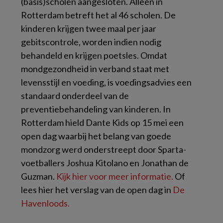
(basis)scholen aangesloten. Alleen in
Rotterdam betreft het al 46 scholen.
De
kinderen krijgen twee maal per jaar
gebitscontrole, worden indien nodig
behandeld en krijgen poetsles. Omdat ​
mondgezondheid in verband staat met
levensstijl en voeding, is voedingsadvies een
standaard onderdeel van de
preventiebehandeling van kinderen. ​In
Rotterdam hield Dante Kids op 15 mei een
open dag waarbij het belang van goede
mondzorg werd onderstreept door Sparta-
voetballers Joshua Kitolano en Jonathan de
Guzman.
Kijk hier voor meer informatie.
Of
lees hier het verslag van de open dag in
De
Havenloods.