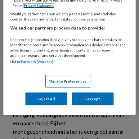
have effect within our Website. For more details, refer to our Privacy
Policy.
Privacy Statement
Would you rather not? Then we only place essential and statistical
cookies, these do not record any data about you as a person
We and our partners process data to provide:
Dante Kids is een samenwerkingsverband van
zelfstandige artsen, tandartsen,
Use precise geolocation data. Actively scan device characteristics for
identification. Store and/or access information on a device. Personalised
mondhygiënisten, preventie-assistentes,
advertising and content, advertising and content measurement,
voedingsdeskundige en andere
audience research and services development.
List of Partners (vendors)
zorgprofessionals die zich inzetten op het
gebied van (mond)gezondheid van kinderen.
Behalve in Rotterdam werken ook
Manage Preferences
tandartspraktijken in Oosterhout, Hoorn en
IJmuiden met het Dante Kids concept. Het
Reject All
I Accept
programma omvat preventie, behandeling,
reiniging, voedingsadvies en het transport van
en naar school. Bij het
mondgezondheidsinitiatief is een groot aantal