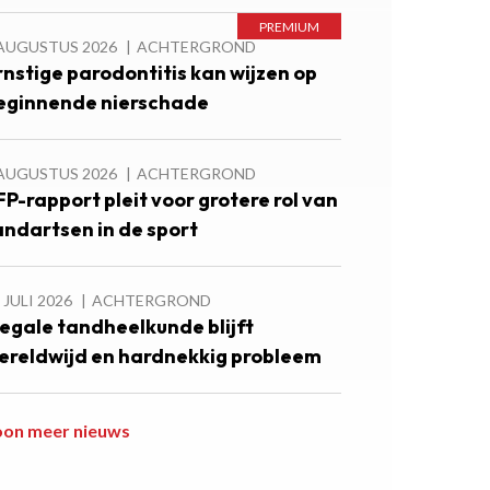
 AUGUSTUS 2026
ACHTERGROND
rnstige parodontitis kan wijzen op
eginnende nierschade
 AUGUSTUS 2026
ACHTERGROND
FP-rapport pleit voor grotere rol van
andartsen in de sport
 JULI 2026
ACHTERGROND
llegale tandheelkunde blijft
ereldwijd en hardnekkig probleem
oon meer nieuws