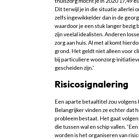
thuiszorg mocht je in 2020 17,49 
Dit terwijl je in die situatie allerl
zelfs ingewikkelder dan in de geor
waardoor je een stuk langer bezig 
zijn veelal idealisten. Anderen los
zorg aan huis. Al met al komt hier
grond. Het geldt niet alleen voor c
bij particuliere woonzorg-initiati
gescheiden zijn.’
Risicosignalering
Een aparte betaaltitel zou volgen
Belangrijker vinden ze echter dat 
probleem bestaat. Het gaat volgen
die tussen wal en schip vallen. ‘E
worden is het organiseren van risic