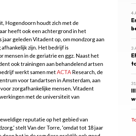
4
E
 uit, Hogendoorn houdt zich met de
b
maar heeft ook een achtergrond in het
s jaar geleden Vitadent op, om mondzorg aan
fhankelijk zijn. Het bedrijf is
3
E
r mensen in de geriatrie en ggz. Naast het
t
adent ook trainingen aan behandelend artsen
edrijf werkt samen met
ACTA
Research, de
centrum voor tandartsen in Amsterdam, aan
31
voor zorgafhankelijke mensen. Vitadent
I
erkingen met de universiteit van
w
eweldige reputatie op het gebied van
T
org,’ stelt Van der Torre, ‘omdat tot 18 jaar
 doen het in de reguliere praktijk ook goed