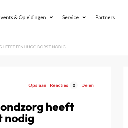
vents & Opleidingen
Service
Partners
 HEEFT EEN HUGO BORST NODIG
Opslaan
Reacties
Delen
0
mondzorg heeft
t nodig