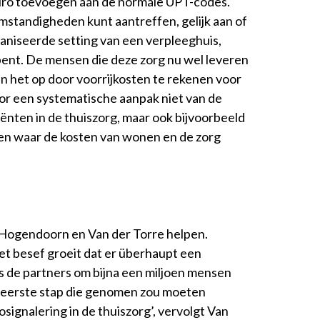
euro toevoegen aan de normale UPT-codes.
ei omstandigheden kunt aantreffen, gelijk aan of
ganiseerde setting van een verpleeghuis,
bent. De mensen die deze zorg nu wel leveren
sen het op door voorrijkosten te rekenen voor
door een systematische aanpak niet van de
liënten in de thuiszorg, maar ook bijvoorbeeld
even waar de kosten van wonen en de zorg
s Hogendoorn en Van der Torre helpen.
het besef groeit dat er überhaupt een
s de partners om bijna een miljoen mensen
en eerste stap die genomen zou moeten
osignalering in de thuiszorg’, vervolgt Van