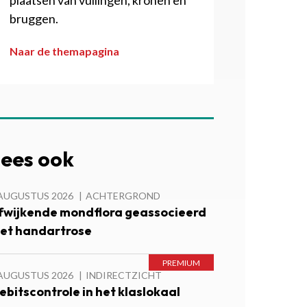
plaatsen van vullingen, kronen en
bruggen.
Naar de themapagina
ees ook
 AUGUSTUS 2026
ACHTERGROND
fwijkende mondflora geassocieerd
et handartrose
 AUGUSTUS 2026
INDIRECTZICHT
ebitscontrole in het klaslokaal