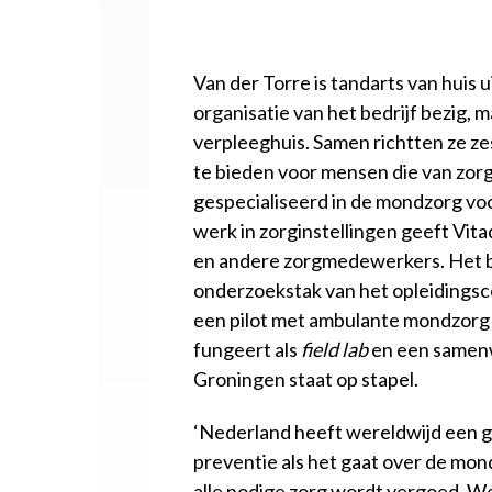
Van der Torre is tandarts van huis
organisatie van het bedrijf bezig, 
verpleeghuis. Samen richtten ze ze
te bieden voor mensen die van zorg a
gespecialiseerd in de mondzorg voo
werk in zorginstellingen geeft Vit
en andere zorgmedewerkers. Het b
onderzoekstak van het opleidings
een pilot met ambulante mondzorg 
fungeert als
field lab
en een samenw
Groningen staat op stapel.
‘Nederland heeft wereldwijd een g
preventie als het gaat over de mondz
alle nodige zorg wordt vergoed. We