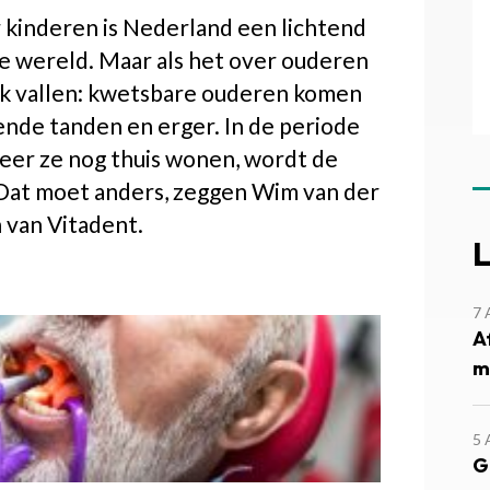
 kinderen is Nederland een lichtend
e wereld. Maar als het over ouderen
eek vallen: kwetsbare ouderen komen
ende tanden en erger. In de periode
eer ze nog thuis wonen, wordt de
Dat moet anders, zeggen Wim van der
 van Vitadent.
L
7
A
m
5
G