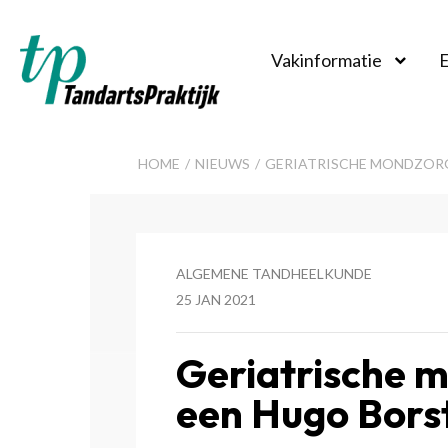
Vakinformatie
E
TandartsPraktijk
HOME
NIEUWS
GERIATRISCHE MONDZORG
ALGEMENE TANDHEELKUNDE
25 JAN 2021
Geriatrische 
een Hugo Bors