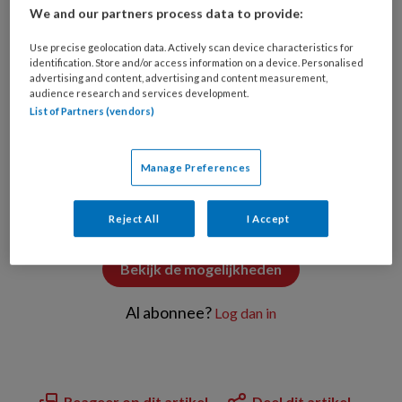
We and our partners process data to provide:
Use precise geolocation data. Actively scan device characteristics for
Local Caption *** © Walenga Stanislav / stock.adobe.com
identification. Store and/or access information on a device. Personalised
advertising and content, advertising and content measurement,
audience research and services development.
List of Partners (vendors)
PREMIUM
Manage Preferences
Wilt u dit artikel lezen?
Reject All
I Accept
Bekijk de mogelijkheden
Al abonnee?
Log dan in
Reageer op dit artikel
Deel dit artikel