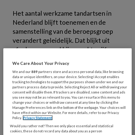
Het aantal werkzame tandartsen in
Nederland blijft toenemen en de
samenstelling van de beroepsgroep
verandert geleidelijk. Dat blijkt uit
afgelopen maand bijgewerkte cijfers
van De Staat van Volksgezondheid en
We Care About Your Privacy
Zorg.
We and our
889
partners store and access personal data, like browsing
data or unique identifiers, on your device. Selecting I Accept enables
tracking technologies to support the purposes shown under we and our
partners process data to provide. Selecting Reject All or withdrawing your
consent will disable them. If trackers are disabled, some content and ads
you see may not be as relevant to you. You can resurface this menu to
change your choices or withdraw consent at any time by clicking the
Manage Preferences link on the bottom of the webpage. Your choices will
have effect within our Website. For more details, refer to our Privacy
Policy.
Privacy Statement
Would you rather not? Then we only place essential and statistical
cookies, these do not record any data about you as a person