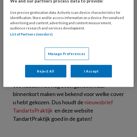
We and our partners process data to provide:
De winnaar is…
Use precise geolocation data. Actively scan device characteristics for
identification. Store and/or access information on a device. Personalised
advertising and content, advertising and content measurement,
Wietske (uit Nijmegen)
audience research and services development.
Er is inmiddels contact met haar geweest en
List of Partners (vendors)
we wensen haar veel plezier met het cadeau!
Nieuwe cover
Manage Preferences
TandartsPraktijk
Reject All
I Accept
We houden het nog even geheim, maar
binnenkort maken we bekend voor welke cover
u hebt gekozen. Dus houdt de
nieuwsbrief
TandartsPraktijk
en deze website
TandartPraktijk goed in de gaten!