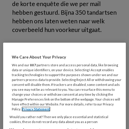
de korte enquête die we per mail
hebben gestuurd. Bijna 350 tandartsen
hebben ons laten weten naar welk
coverbeeld hun voorkeur uitgaat.
We Care About Your Privacy
We and our
887
partners store and access personal data, like browsing
data or unique identifiers, on your device. Selecting I Accept enables
tracking technologies to support the purposes shown under we and our
partners process data to provide. Selecting Reject All or withdrawing your
consent will disable them. If trackers are disabled, some content and ads
you see may not be as relevant to you. You can resurface this menu to
change your choices or withdraw consent at any time by clicking the
Met het achterlaten van het e-mailadres
Manage Preferences link on the bottom of the webpage. Your choices will
maakte u kans op een cadeaubon van bol.com
have effect within our Website. For more details, refer to our Privacy
Policy.
Privacy Statement
ter waarde van € 50,- Uit alle inzendingen
Would you rather not? Then we only place essential and statistical
hebben we een winnaar getrokken.
cookies, these do not record any data about you as a person