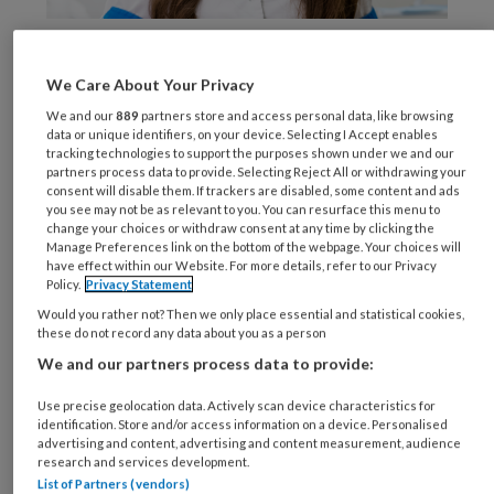
Ondanks een goede mondverzorging ontstaat
er elke dag opnieuw een laagje tandplak op
We Care About Your Privacy
tanden en kiezen, dat hoofdzakelijk bestaat uit
We and our
889
partners store and access personal data, like browsing
bacteriën. Alle plak verwijderen kost tijd en
data or unique identifiers, on your device. Selecting I Accept enables
tracking technologies to support the purposes shown under we and our
moeite. De schadelijke bacteriën in de
partners process data to provide. Selecting Reject All or withdrawing your
consent will disable them. If trackers are disabled, some content and ads
tandplak veroorzaken tandbederf en
you see may not be as relevant to you. You can resurface this menu to
ontstoken tandvlees, vooral tussen de tanden
change your choices or withdraw consent at any time by clicking the
Manage Preferences link on the bottom of the webpage. Your choices will
en kiezen en langs de rand van het tandvlees.
have effect within our Website. For more details, refer to our Privacy
De dagelijkse mondhygiëne blijkt een
Policy.
Privacy Statement
uitdaging voor uw patiënten. Wist u dat de
Would you rather not? Then we only place essential and statistical cookies,
these do not record any data about you as a person
gemiddelde poetstijd slechts 46 seconden
We and our partners process data to provide:
bedraagt en dat slechts 31 % van de
Nederlanders regelmatig flost.
Use precise geolocation data. Actively scan device characteristics for
identification. Store and/or access information on a device. Personalised
advertising and content, advertising and content measurement, audience
Ja inderdaad, de mondhygiëne thuis kan bij
research and services development.
List of Partners (vendors)
veel patiënten beter om iets te doen aan de