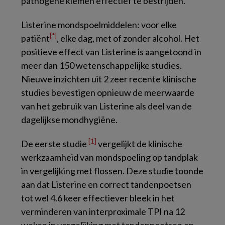
pathogene kiemen effectief te bestrijden.
Listerine mondspoelmiddelen: voor elke
[*]
patiënt
, elke dag, met of zonder alcohol. Het
positieve effect van Listerine is aangetoond in
meer dan 150 wetenschappelijke studies.
Nieuwe inzichten uit 2 zeer recente klinische
studies bevestigen opnieuw de meerwaarde
van het gebruik van Listerine als deel van de
dagelijkse mondhygiëne.
[1]
De eerste studie
vergelijkt de klinische
werkzaamheid van mondspoeling op tandplak
in vergelijking met flossen. Deze studie toonde
aan dat Listerine en correct tandenpoetsen
tot wel 4.6 keer effectiever bleek in het
verminderen van interproximale TPI na 12
weken in vergelijking met tandenpoetsen en