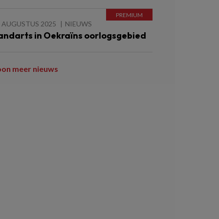
1 AUGUSTUS 2025
NIEUWS
andarts in Oekraïns oorlogsgebied
oon meer nieuws