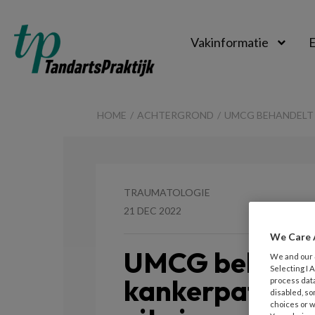
Vakinformatie
E
TandartsPraktijk
HOME
ACHTERGROND
UMCG BEHANDELT 
TRAUMATOLOGIE
21 DEC 2022
We Care 
UMCG behande
We and our
Selecting I
kankerpatiënt
process data
disabled, so
choices or w