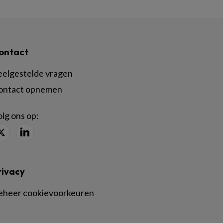
ontact
eelgestelde vragen
ontact opnemen
lg ons op:
rivacy
eheer cookievoorkeuren