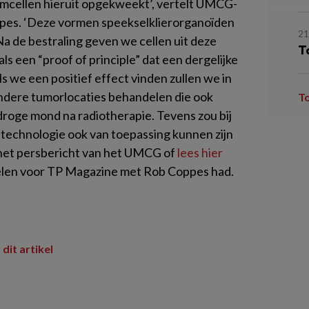
mcellen hieruit opgekweekt’, vertelt UMCG-
pes. ‘Deze vormen speekselklierorganoïden
2
a de bestraling geven we cellen uit deze
T
als een “proof of principle” dat een dergelijke
Als we een positief effect vinden zullen we in
ndere tumorlocaties behandelen die ook
T
 droge mond na radiotherapie. Tevens zou bij
echnologie ook van toepassing kunnen zijn
het persbericht van het UMCG of
lees hier
elen voor TP Magazine met Rob Coppes had.
 dit artikel