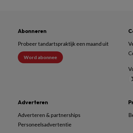
Abonneren
C
Probeer tandartspraktijk een maand uit
V
C
Word abonnee
Vo
Adverteren
P
Adverteren & partnerships
B
Personeelsadvertentie