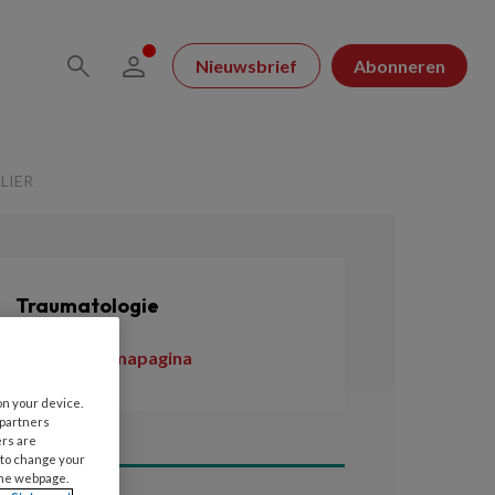
Nieuwsbrief
Abonneren
LIER
Traumatologie
Naar de themapagina
on your device.
 partners
ers are
 to change your
the webpage.