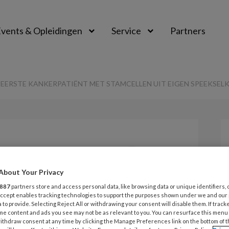
vents & Opleidingen
Service
Partners
EERSTE KANKERPATIËNT MET STAMCELLEN UIT EIGEN SPEEKSELK
Opslaan
Reacties
Delen
0
About Your Privacy
lt eerste
887
partners store and access personal data, like browsing data or unique identifiers, 
 Accept enables tracking technologies to support the purposes shown under we and our
 met stamcellen
 to provide. Selecting Reject All or withdrawing your consent will disable them. If track
me content and ads you see may not be as relevant to you. You can resurface this menu
ithdraw consent at any time by clicking the Manage Preferences link on the bottom of 