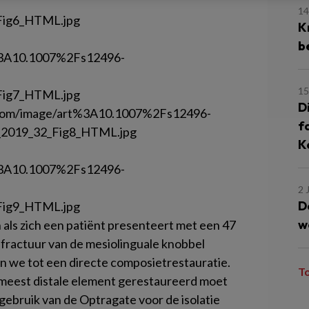
14
K
b
15
D
f
K
2 
D
w
en als zich een patiënt presenteert met een 47
ractuur van de mesiolinguale knobbel
en we tot een directe composietrestauratie.
T
eest distale element gerestaureerd moet
g gebruik van de Optragate voor de isolatie