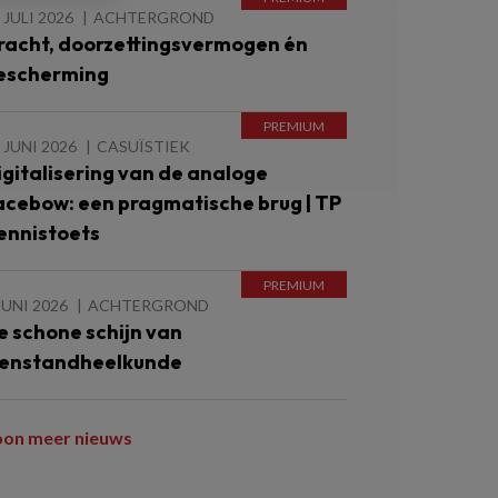
 JULI 2026
ACHTERGROND
racht, doorzettingsvermogen én
escherming
 JUNI 2026
CASUÏSTIEK
igitalisering van de analoge
acebow: een pragmatische brug | TP
ennistoets
JUNI 2026
ACHTERGROND
e schone schijn van
enstandheelkunde
oon meer nieuws