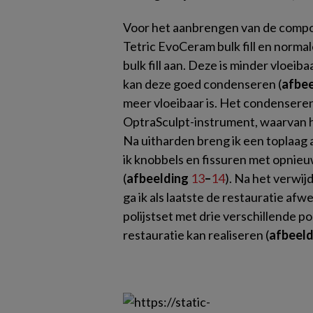
Voor het aanbrengen van de compos
Tetric EvoCeram bulk fill en normale
bulk fill aan. Deze is minder vloeib
kan deze goed condenseren (
afbe
meer vloeibaar is. Het condenseren 
OptraSculpt-instrument, waarvan het
Na uitharden breng ik een toplaag 
ik knobbels en fissuren met opnie
(
afbeelding
13
–
14
). Na het verwij
ga ik als laatste de restauratie af
polijstset met drie verschillende p
restauratie kan realiseren (
afbeel