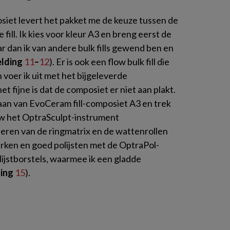
iet levert het pakket me de keuze tussen de
 fill. Ik kies voor kleur A3 en breng eerst de
aar dan ik van andere bulk fills gewend ben en
elding
11
–
12
). Er is ook een flow bulk fill die
voer ik uit met het bijgeleverde
 fijne is dat de composiet er niet aan plakt.
aan van EvoCeram fill-composiet A3 en trek
uw het OptraSculpt-instrument
deren van de ringmatrix en de wattenrollen
werken en goed polijsten met de OptraPol-
olijstborstels, waarmee ik een gladde
ding
15
).