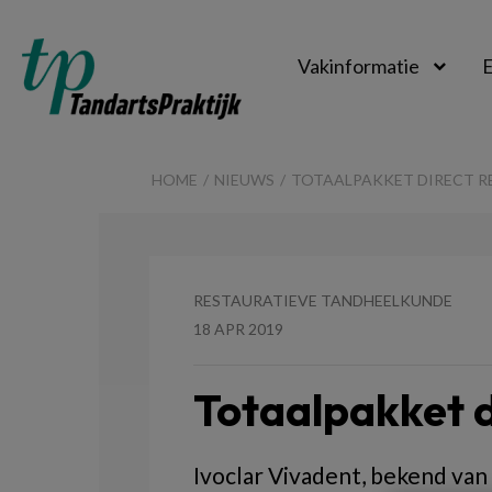
Vakinformatie
E
TandartsPraktijk
HOME
NIEUWS
TOTAALPAKKET DIRECT R
RESTAURATIEVE TANDHEELKUNDE
18 APR 2019
Totaalpakket d
Ivoclar Vivadent, bekend van