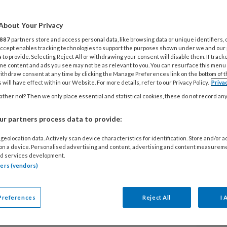
n totaalpakket samengesteld
taureren, waarmee u efficiënt in zes
About Your Privacy
ame en esthetisch
887
partners store and access personal data, like browsing data or unique identifiers, 
 Accept enables tracking technologies to support the purposes shown under we and our
t: isoleren, bonden, restaureren,
 to provide. Selecting Reject All or withdrawing your consent will disable them. If track
me content and ads you see may not be as relevant to you. You can resurface this menu
n polijsten.
ithdraw consent at any time by clicking the Manage Preferences link on the bottom of 
 will have effect within our Website. For more details, refer to our Privacy Policy.
Priva
briek levert de fabrikant me een box aan
ther not? Then we only place essential and statistical cookies, these do not record an
L
n de zes stappen bevinden. Voor het
r partners process data to provide:
 hun nieuwste polymerisatielamp Bluephase
21
composiet-contoureringsinstrumenten
geolocation data. Actively scan device characteristics for identification. Store and/or 
D
strument is een ergonomisch gevormd handvat
 on a device. Personalised advertising and content, advertising and content measurem
d services development.
geklikt kunnen worden voor het aandrukken
tners (vendors)
ot bijvoorbeeld occlusale fissuren.
16
Sc
Preferences
Reject All
I 
t