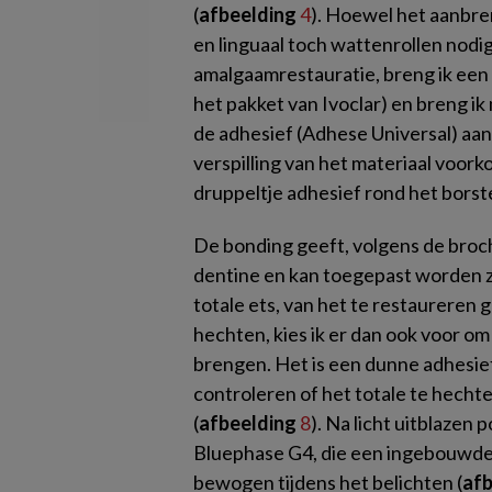
(
afbeelding
4
). Hoewel het aanbren
en linguaal toch wattenrollen nodig
amalgaamrestauratie, breng ik een m
het pakket van Ivoclar) en breng i
de adhesief (Adhese Universal) aan
verspilling van het materiaal voork
druppeltje adhesief rond het borst
De bonding geeft, volgens de broc
dentine en kan toegepast worden z
totale ets, van het te restaureren
hechten, kies ik er dan ook voor o
brengen. Het is een dunne adhesief 
controleren of het totale te hechte
(
afbeelding
8
). Na licht uitblazen
Bluephase G4, die een ingebouwde 
bewogen tijdens het belichten (
af