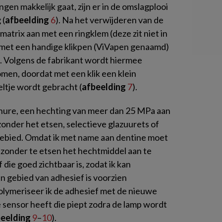
gen makkelijk gaat, zijn er in de omslagplooi
 (
afbeelding
6
). Na het verwijderen van de
atrix aan met een ringklem (deze zit niet in
k met een handige klikpen (ViVapen genaamd)
. Volgens de fabrikant wordt hiermee
omen, doordat met een klik een klein
eltje wordt gebracht (
afbeelding
7
).
hure, een hechting van meer dan 25 MPa aan
onder het etsen, selectieve glazuurets of
 gebied. Omdat ik met name aan dentine moet
m zonder te etsen het hechtmiddel aan te
die goed zichtbaar is, zodat ik kan
n gebied van adhesief is voorzien
 polymeriseer ik de adhesief met de nieuwe
sensor heeft die piept zodra de lamp wordt
beelding
9
–
10
).