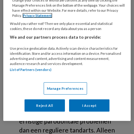
Over parodontologie
change your choices or withdraw consent at any time by clicking the
Manage Preferences link on the bottom of the webpage. Your choices will
have effect within our Website. For more details, refer to our Privacy
Policy.
Privacy Statement
Parodontologische
Would you rather not? Then we only place essential and statistical
aandoeningen
cookies, these do not record any data about you as a person
We and our partners process data to provide:
Iedere tandarts mag parodontale
handelingen verrichten, maar er is
Use precise geolocation data. Actively scan device characteristics for
identification. Store and/or access information on a device. Personalised
een driejarige opleiding (in
advertising and content, advertising and content measurement,
audience research and services development.
aansluiting op de opleiding tot
List of Partners (vendors)
tandarts) waarbij de tandarts zich
kan differentiëren in
Manage Preferences
parodontologie. Een
parodontoloog heeft meer kennis
Reject All
I Accept
en kunde op het gebied van
ernstige parodontale problemen
dan een reguliere tandarts. Alleen