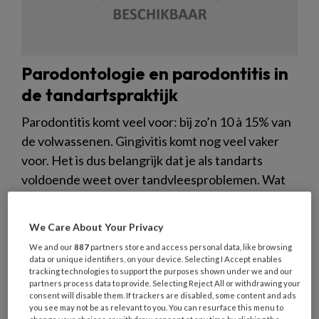
Parodontologie en parodontitis in
de tandartspraktijk
Parodontitis komt veel voor: bij zo’n 10 à 15% van
de volwassenen. Gingivitis komt nog veel vaker
voor. Het is dus belangrijk dat je als tandarts
voldoende weet over tandvleesproblemen. Wat
zijn de oorzaken? Hoe kun je patiënten het best
screenen? En hoe ziet de nieuwe classificatie
We Care About Your Privacy
eruit?
We and our
887
partners store and access personal data, like browsing
data or unique identifiers, on your device. Selecting I Accept enables
tracking technologies to support the purposes shown under we and our
partners process data to provide. Selecting Reject All or withdrawing your
consent will disable them. If trackers are disabled, some content and ads
you see may not be as relevant to you. You can resurface this menu to