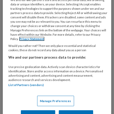
data or unique identifiers, on your device. Selecting I Accept enables
tracking technologies to support the purposes shown under we and our
partners process data to provide. Selecting Reject All or withdrawing your
consent will disable them. If trackers are disabled, some content and ads
you see may not be as relevant to you. You can resurface this menu to
change your choices or withdraw consent at any time by clicking the
5 OKTOBER 2016
FEEDBACK POST
Manage Preferences link on the bottom of the webpage. Your choices will
KINDERTANDHEELKUNDE
have effect within our Website. For more details, refer to our Privacy
Policy.
Privacy Statement
Would you rather not? Then we only place essential and statistical
cookies, these do not record any data about you as a person
We and our partners process data to provide:
Use precise geolocation data. Actively scan device characteristics for
identification. Store and/or access information on a device. Personalised
advertising and content, advertising and content measurement,
audience research and services development.
List of Partners (vendors)
Manage Preferences