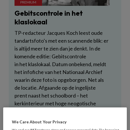
Gebitscontrole in het
klaslokaal
TP-redacteur Jacques Koch leest oude
tandartsfoto’s met een scannende blik: er
is altijd meer te zien dan je denkt. In de
komende editie: Gebitscontrole
in het klaslokaal. Datum onbekend, meldt
het infofiche van het Nationaal Archief
waarin deze foto is opgeborgen. Net als
de locatie. Afgaande op de ingelijste
prent naast het schoolbord – het
kerkinterieur met hoge neogotische
bogen en het altaar op de achtergrond –
bevinden we ons in elk geval in katholieke
We Care About Your Privacy
onderwijssferen.
We and our
887
partners store and access personal data, like browsing