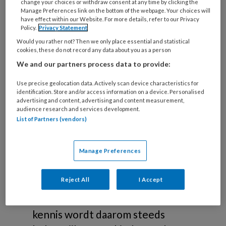
change your choices or withdraw consent at any time by clicking the
Manage Preferences link on the bottom of the webpage. Your choices will
have effect within our Website. For more details, refer to our Privacy
Policy.
Privacy Statement
Would you rather not? Then we only place essential and statistical
Over
cookies, these do not record any data about you as a person
We and our partners process data to provide:
kindertandheelkunde
Use precise geolocation data. Actively scan device characteristics for
identification. Store and/or access information on a device. Personalised
Verbetering occlusie en
advertising and content, advertising and content measurement,
audience research and services development.
esthetiek
List of Partners (vendors)
Elk kind is uniek en elke
ontwikkelingsfase vraagt om een
Manage Preferences
eigen benaderingswijze. De
Reject All
I Accept
behandeling van kinderen kan een
grote uitdaging zijn. Specifieke
kennis wordt daarom steeds