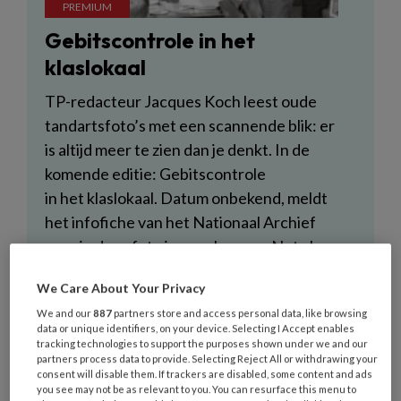
Gebitscontrole in het
klaslokaal
TP-redacteur Jacques Koch leest oude
tandartsfoto’s met een scannende blik: er
is altijd meer te zien dan je denkt. In de
komende editie: Gebitscontrole
in het klaslokaal. Datum onbekend, meldt
het infofiche van het Nationaal Archief
waarin deze foto is opgeborgen. Net als
de locatie. Afgaande op de ingelijste
We Care About Your Privacy
prent naast het schoolbord – het
We and our
887
partners store and access personal data, like browsing
kerkinterieur met hoge neogotische
data or unique identifiers, on your device. Selecting I Accept enables
bogen en het altaar op de achtergrond –
tracking technologies to support the purposes shown under we and our
partners process data to provide. Selecting Reject All or withdrawing your
bevinden we ons in elk geval in katholieke
consent will disable them. If trackers are disabled, some content and ads
onderwijssferen.
you see may not be as relevant to you. You can resurface this menu to