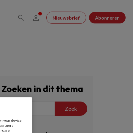
Nieuwsbrief
Abonneren
Zoeken in dit thema
Zoek
on your device.
 partners
ers are