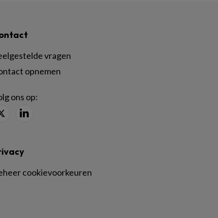
ontact
eelgestelde vragen
ontact opnemen
lg ons op:
rivacy
eheer cookievoorkeuren