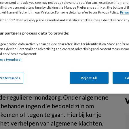
me content and ads you see may not be as relevant to you. You can resurface this menu
n, heel veel. In alle rumoer is het soms lastig om
ithdraw consent at any time by clicking the Manage Preferences link on the bottom of 
 will have effect within our Website. For more details, refer to our Privacy Policy.
Priva
d koel te houden. Hoogste tijd voor een kalm
ther not? Then we only place essential and statistical cookies, these do not record an
met een AI-expert. Onderzoeker en tandarts
n der Meer beantwoordt prangende vragen. Wat
r partners process data to provide:
 kunstmatige intelligentie voor ons vak? Welke
ngen kunnen we verwachten? En: moeten we ons
geolocation data. Actively scan device characteristics for identification. Store and/or 
 on a device. Personalised advertising and content, advertising and content measurem
maken?
d services development.
tners (vendors)
eelkunde
Preferences
Reject All
I 
de reguliere mondzorg. Onder algemene
sbehandelingen die bedoeld zijn om
rkomen of tegen te gaan. Hierbij kun je
 het verhelpen van algemene klachten,