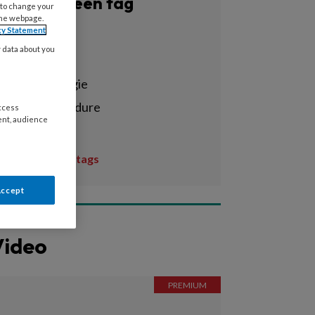
Filter op een tag
 to change your
the webpage.
cy Statement
Alle tags
y data about you
3d-scan
3d-technologie
afdrukprocedure
access
ent, audience
aften
Toon meer tags
Accept
Video