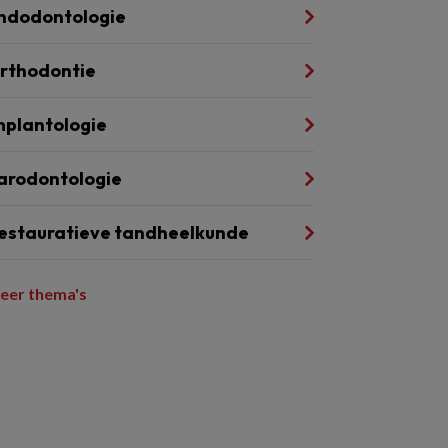
ndodontologie
rthodontie
mplantologie
arodontologie
estauratieve tandheelkunde
eer thema's