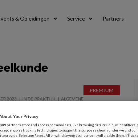
vents & Opleidingen
Service
Partners
eelkunde
ER 2023
IN DE PRAKTIJK
ALGEMENE
LKUNDE
atige intelligentie | Moeten we
About Your Privacy
orgen maken?
889
partners store and access personal data, like browsing data or unique identifiers, 
 Accept enables tracking technologies to support the purposes shown under we and our
ige intelligentie? Er wordt veel over gezegd en
 to provide. Selecting Reject All or withdrawing your consent will disable them. If track