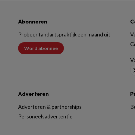
Abonneren
C
Probeer tandartspraktijk een maand uit
V
C
Word abonnee
Vo
Adverteren
P
Adverteren & partnerships
B
Personeelsadvertentie