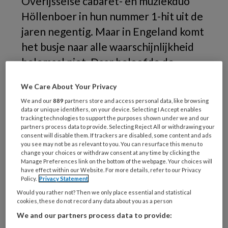
Overijsselse cabaret- en muziekduo
Höllenboer in hun nummer 1-hit uit de
jaren negentig. Maar in Engeland komt
het busje naar alle waarschijnlijkheid
helemaal niet. Daar beloofde de
regering mobiele tandartspraktijken
We Care About Your Privacy
om de dentale nood te lenigen. Helaas
We and our
889
partners store and access personal data, like browsing
blijken deze busjes helemaal niet
data or unique identifiers, on your device. Selecting I Accept enables
tracking technologies to support the purposes shown under we and our
beschikbaar te zijn.
partners process data to provide. Selecting Reject All or withdrawing your
consent will disable them. If trackers are disabled, some content and ads
you see may not be as relevant to you. You can resurface this menu to
change your choices or withdraw consent at any time by clicking the
Manage Preferences link on the bottom of the webpage. Your choices will
PREMIUM
have effect within our Website. For more details, refer to our Privacy
Policy.
Privacy Statement
Would you rather not? Then we only place essential and statistical
Wilt u dit artikel lezen?
cookies, these do not record any data about you as a person
We and our partners process data to provide: