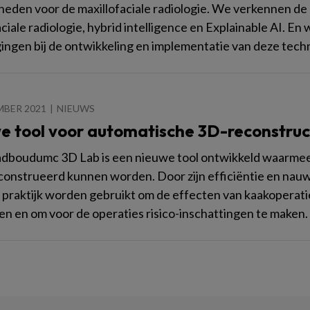
heden voor de maxillofaciale radiologie. We verkennen de 
aciale radiologie, hybrid intelligence en Explainable AI. E
ngen bij de ontwikkeling en implementatie van deze tech
MBER 2021
NIEUWS
e tool voor automatische 3D-reconstruc
adboudumc 3D Lab is een nieuwe tool ontwikkeld waarmee
onstrueerd kunnen worden. Door zijn efficiëntie en nauwk
e praktijk worden gebruikt om de effecten van kaakoperat
en en om voor de operaties risico-inschattingen te maken.