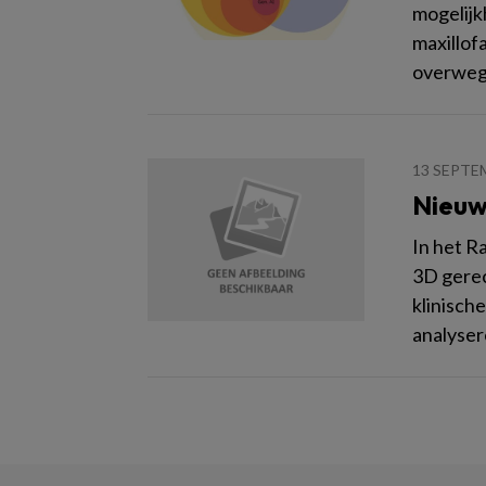
mogelijk
maxillof
overwegi
13 SEPTE
Nieuw
In het R
3D gerec
klinisch
analyser