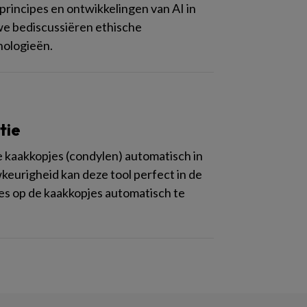
principes en ontwikkelingen van AI in
n we bediscussiëren ethische
nologieën.
tie
 kaakkopjes (condylen) automatisch in
eurigheid kan deze tool perfect in de
ies op de kaakkopjes automatisch te