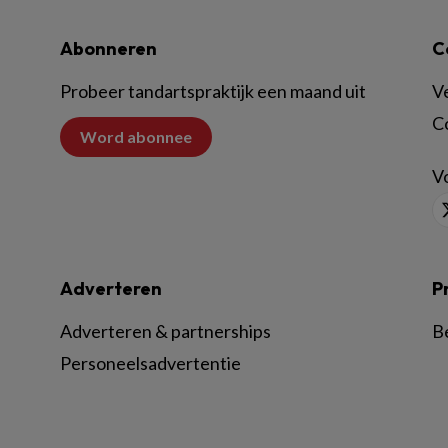
Abonneren
C
Probeer tandartspraktijk een maand uit
V
C
Word abonnee
Vo
Adverteren
P
Adverteren & partnerships
B
Personeelsadvertentie