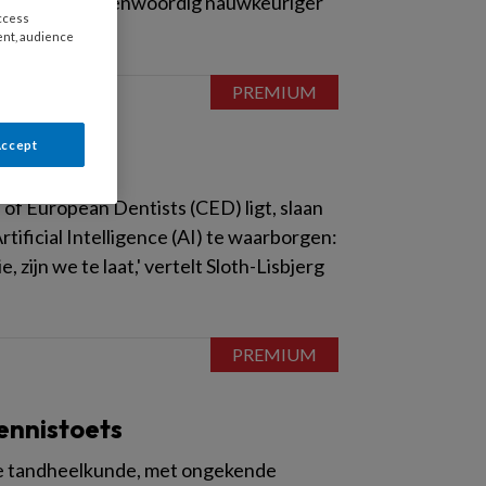
e behandelaar tegenwoordig nauwkeuriger
access
ent, audience
Accept
l of European Dentists (CED) ligt, slaan
ificial Intelligence (AI) te waarborgen:
zijn we te laat,' vertelt Sloth-Lisbjerg
Kennistoets
n de tandheelkunde, met ongekende