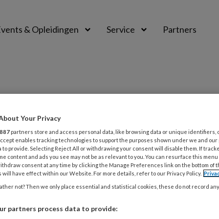
vents & Opleidingen
Service
Partners
About Your Privacy
887
partners store and access personal data, like browsing data or unique identifiers, 
 Accept enables tracking technologies to support the purposes shown under we and our
 to provide. Selecting Reject All or withdrawing your consent will disable them. If track
me content and ads you see may not be as relevant to you. You can resurface this menu
ithdraw consent at any time by clicking the Manage Preferences link on the bottom of 
BER 2025
KLINISCH
 will have effect within our Website. For more details, refer to our Privacy Policy.
Priva
slopend? Niet met AI
ther not? Then we only place essential and statistical cookies, these do not record an
ijderen van derde molaren in de onderkaak brengt risico
r partners process data to provide: