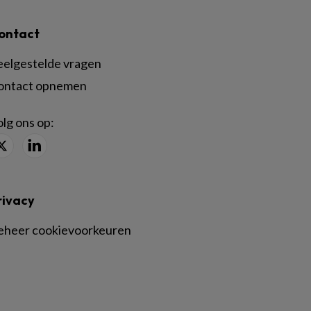
ontact
eelgestelde vragen
ontact opnemen
lg ons op:
rivacy
eheer cookievoorkeuren