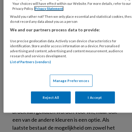
Your choices will have effect within our Website. For more details, refer to our
Privacy Policy.
Privacy Statement
Would you rather not? Then we only place essential and statistical cookies, the
do not record any data about you as a person
Van Italiaanse kleding weten we natuurlijk dat
We and our partners process data to provide:
deze strakker zit en een getailleerdere
pasvorm heeft dan die van niet-Italiaanse
Use precise geolocation data. Actively scan device characteristics for
identification. Store and/or access information on a device. Personalised
merken. Uit negen verschillende frisse kleuren
advertising and content, advertising and content measurement, audience
kan gekozen worden voor scrubs in zowel een
research and services development.
List of Partners (vendors)
mannelijk als vrouwelijke versie. Het is
gemaakt van microvezel dat zacht en
comfortabel aanvoelt. De kleding kan op 60
Manage Preferences
graden gewassen worden en hoeft niet
gestreken te worden. Het is verkrijgbaar in zes
Reject All
I Accept
verschillende maten, van XS tot XXL. Voor de
broek kan gekozen worden voor wit, maar ook
een van de andere kleuren is een optie. Als
laatste bestaat de mogelijkheid om zowel het