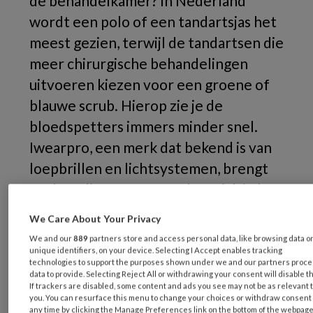
de behandelkamer? In Nederland
wordt een polo of een tandartsjas het
meest gezien, terwijl de tandartsen die
meer chirurgische behandelingen
uitvoeren kiezen voor een groene of
blauwe scrub. Hierop zie je de
bloedspetters immers minder snel.
Iwearpro
, een merk dat bekend is van
loepbrillen en lichtsystemen, brengt
nu de Italiaanse zorgmode
Quick
in hun
assortiment.
We Care About Your Privacy
We and our
889
partners store and access personal data, like browsing data o
unique identifiers, on your device. Selecting I Accept enables tracking
technologies to support the purposes shown under we and our partners proc
data to provide. Selecting Reject All or withdrawing your consent will disable t
If trackers are disabled, some content and ads you see may not be as relevant 
you. You can resurface this menu to change your choices or withdraw consent 
any time by clicking the Manage Preferences link on the bottom of the webpage