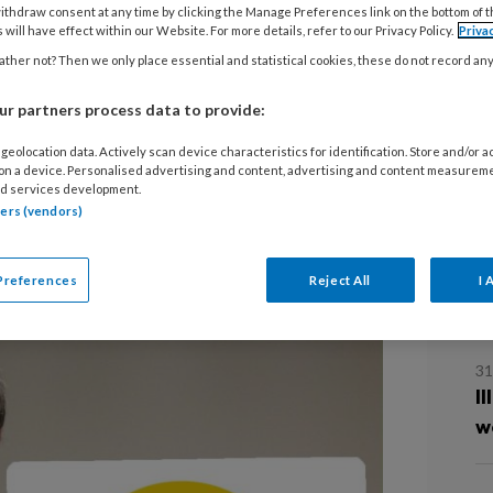
ithdraw consent at any time by clicking the Manage Preferences link on the bottom of 
5
 will have effect within our Website. For more details, refer to our Privacy Policy.
Priva
j al aan de stoel, maar een leven
G
ther not? Then we only place essential and statistical cookies, these do not record an
 Steenkist zich niet voorstellen.
ok businesscoach en podcastmaker -
r partners process data to provide:
4
efficiënte en effectievere
E
geolocation data. Actively scan device characteristics for identification. Store and/or 
b
e TP magazine houdt hij een pleidooi
 on a device. Personalised advertising and content, advertising and content measurem
d services development.
ma's. ‘Het is veel fijner om in alle
tners (vendors)
n je ook productiever.'
3
E
Preferences
Reject All
I 
t
31
I
w