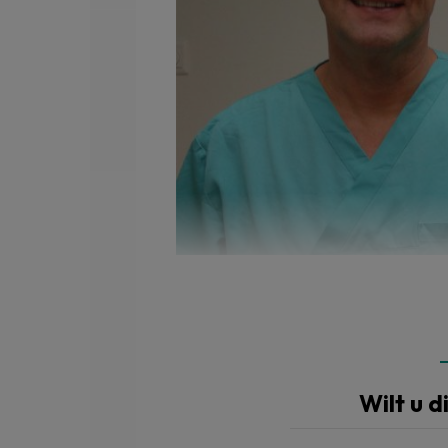
Ron Steenkist: 'Hoe drukker een praktijkdag, hoe slecht
Wilt u d