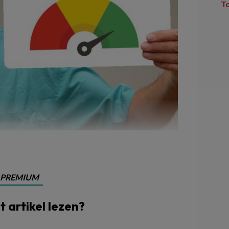
T
er de inkomsten.'
PREMIUM
it artikel lezen?