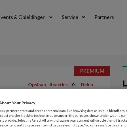
vents & Opleidingen
Service
Partners
K
PREMIUM
L
Opslaan
Reacties
Delen
0
7
rk
About Your Privacy
A
889
partners store and access personal data, like browsing data or unique identifiers, 
m
 Accept enables tracking technologies to support the purposes shown under we and our
 to provide. Selecting Reject All or withdrawing your consent will disable them. If track
me content and ads you see may not be as relevant to you. You can resurface this menu