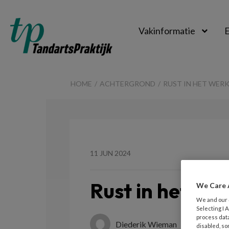
Vakinformatie
E
TandartsPraktijk
HOME
ACHTERGROND
RUST IN HET WER
11 JUN 2024
Rust in het we
We Care 
We and our
Selecting I
process data
Diederik Wieman
disabled, so