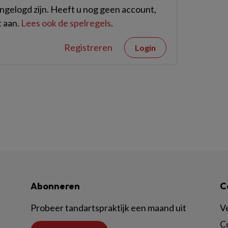
gelogd zijn. Heeft u nog geen account,
 aan.
Lees ook de spelregels
.
Registreren
Login
Abonneren
C
Probeer tandartspraktijk een maand uit
V
C