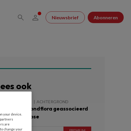
Nieuwsbrief
Abonneren
ees ook
 AUGUSTUS 2026
ACHTERGROND
fwijkende mondflora geassocieerd
on your device.
et handartrose
 partners
ers are
 to change your