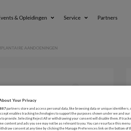
vents & Opleidingen
Service
Partners
IMPLANTAIRE AANDOENINGEN
Opslaan
Reacties
Delen
0
About Your Privacy
jn peri-implantaire
887
partners store and access personal data, like browsing data or unique identifiers, 
 Accept enables tracking technologies to support the purposes shown under we and our
 to provide. Selecting Reject All or withdrawing your consent will disable them. If track
me content and ads you see may not be as relevant to you. You can resurface this menu
ithdraw consent at any time by clicking the Manage Preferences link on the bottom of 