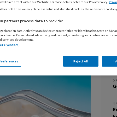
 will have effect within our Website. For more details, refer to our Privacy Policy.
Priva
ther not? Then we only place essential and statistical cookies, these do not record an
parodontologie (EFP) heeft een
r partners process data to provide:
d voor de preventie en behandeling
geolocation data. Actively scan device characteristics for identification. Store and/or 
De richtlijn is aangepast naar
 on a device. Personalised advertising and content, advertising and content measurem
d services development.
schappelijke onderzoeken.
tners (vendors)
L
Preferences
Reject All
I 
5
G
4
E
b