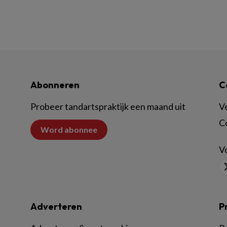
Abonneren
C
Probeer tandartspraktijk een maand uit
V
C
Word abonnee
Vo
Adverteren
P