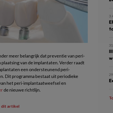
3
E
t
31
I
onder meer belangrijk dat preventie van peri-
w
a plaatsing van de implantaten. Verder raadt
implantaten een ondersteunend peri-
29
n. Dit programma bestaat uit periodieke
E
an het peri-implantaatweefsel en
er
de nieuwe richtlijn.
T
 dit artikel