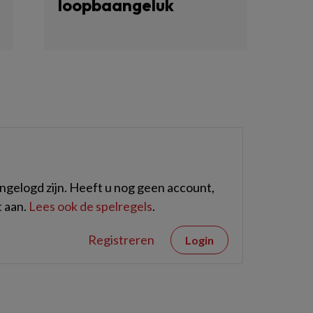
loopbaangeluk
gelogd zijn. Heeft u nog geen account,
 aan.
Lees ook de spelregels
.
Registreren
Login