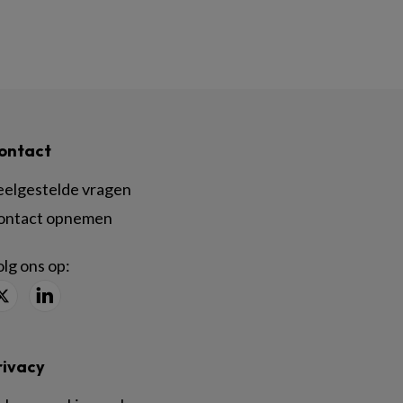
ontact
eelgestelde vragen
ontact opnemen
lg ons op:
rivacy