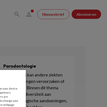
Nieuwsbrief
Abonneren
Parodontologie
Parodontitis kan andere ziekten
en aandoeningen veroorzaken of
verergeren. Binnen dit thema
on your device.
 partners
vindt u een diversiteit aan
ers are
parodontologische aandoeningen,
 to change your
the webpage.